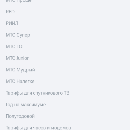
МТС Проще
выкупа
акций
RED
Дивиденды
Рынок
РИИЛ
облигаций
МТС Супер
Описание
Еврооблигации-2023
МТС ТОП
Уведомление
о
МТС Junior
погашении
именных
МТС Мудрый
облигаций
Другое
МТС Налегке
Регистратор
Реквизиты
Тарифы для спутникового ТВ
Контакты
йчивое развитие
Год на максимуме
и деловая этика
На главную
Полугодовой
Тарифы для часов и модемов