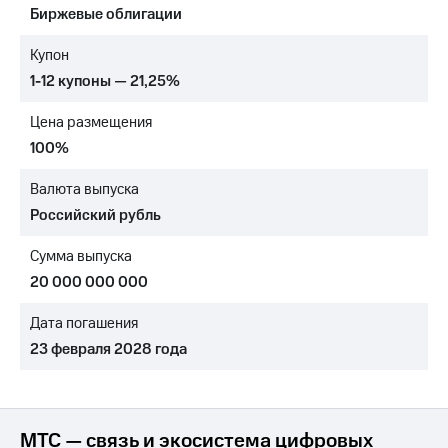
Биржевые облигации
МТС
о технологиях
Купон
1-12 купоны — 21,25%
Достижения
Цена размещения
Интервью
100%
Финансовая
отчетность
Валюта выпуска
Российский рубль
Контакты
Сумма выпуска
Новости
в
20 000 000 000
регионе
Дата погашения
м и акционерам
23 февраля 2028 года
Корпоративное
управление
Корпоративный
секретарь
МТС — связь и экосистема цифровых