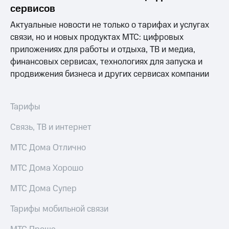
Раскрытие
сервисов
информации
Информация
Актуальные новости не только о тарифах и услугах
акционерам
связи, но и новых продуктах МТС: цифровых
Документы
приложениях для работы и отдыха, ТВ и медиа,
ПАО
"МТС"
финансовых сервисах, технологиях для запуска и
Собрания
продвижения бизнеса и других сервисах компании
акционеров
Личный
кабинет
Тарифы
акционера
Акционерный
Связь, ТВ и интернет
капитал
Контроль
МТС Дома Отлично
и
аудит
Рынок
МТС Дома Хорошо
акций
МТС Дома Супер
Описание
Программа
Тарифы мобильной связи
приобретения
Порядок