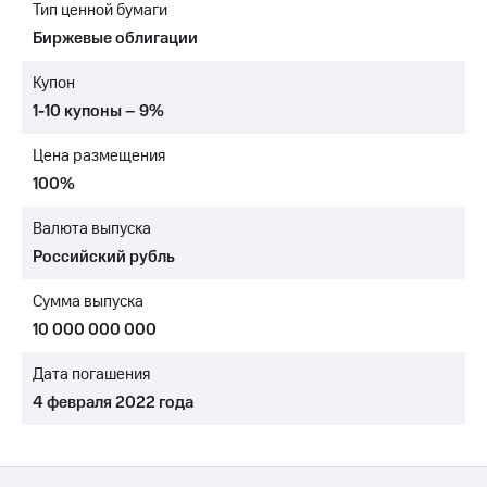
Тип ценной бумаги
МТС
Биржевые облигации
о технологиях
Купон
Достижения
1-10 купоны – 9%
Интервью
Цена размещения
Финансовая
100%
отчетность
Валюта выпуска
Контакты
Российский рубль
Новости
Сумма выпуска
в
регионе
10 000 000 000
м и акционерам
Дата погашения
Корпоративное
4 февраля 2022 года
управление
Корпоративный
секретарь