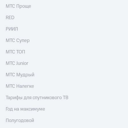
выкупа
МТС Проще
акций
Дивиденды
RED
Рынок
облигаций
РИИЛ
Описание
МТС Супер
Еврооблигации-2023
Уведомление
МТС ТОП
о
погашении
МТС Junior
именных
облигаций
Другое
МТС Мудрый
Регистратор
МТС Налегке
Реквизиты
Контакты
Тарифы для спутникового ТВ
йчивое развитие
и деловая этика
Год на максимуме
На главную
Полугодовой