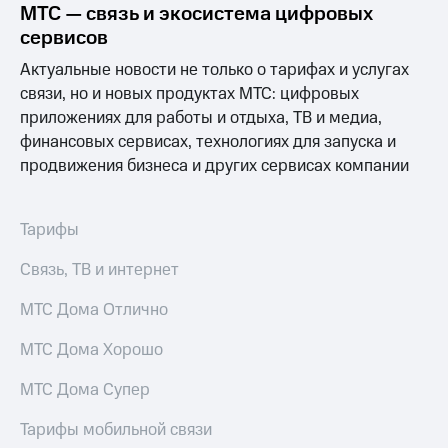
Раскрытие
МТС — связь и экосистема цифровых
информации
сервисов
Информация
акционерам
Актуальные новости не только о тарифах и услугах
Документы
связи, но и новых продуктах МТС: цифровых
ПАО
приложениях для работы и отдыха, ТВ и медиа,
"МТС"
Собрания
финансовых сервисах, технологиях для запуска и
акционеров
продвижения бизнеса и других сервисах компании
Личный
кабинет
акционера
Тарифы
Акционерный
капитал
Связь, ТВ и интернет
Контроль
и
аудит
МТС Дома Отлично
Рынок
акций
МТС Дома Хорошо
Описание
МТС Дома Супер
Программа
приобретения
Тарифы мобильной связи
Порядок