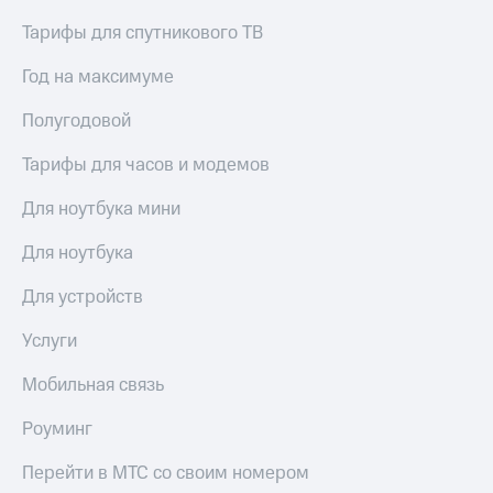
Услуги
149 ₽/
Тарифы для спутникового ТВ
мес
Акции
Год на максимуме
МТС
Домашний
Premium
интернет
Полугодовой
Подписка
Домашнее
Тарифы для часов и модемов
на гигабайты
ТВ
интернета,
Для ноутбука мини
фильмы,
Спутниковое
музыка
ТВ
и многое
Для ноутбука
другое
Перейти
Семейная
Для устройств
в МТС
группа
со своим
Услуги
номером
Скидка
на тарифы,
Мобильная связь
Поддержка
общие
подписки
Роуминг
висы и подписки
и услуги,
МТС
доступ
Перейти в МТС со своим номером
Premium
к геолокации