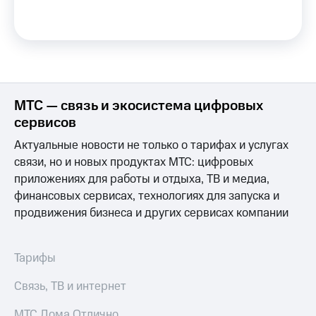
на связь
Роуминг
Тарифы
RED,
Семейная
РИИЛ
группа
и МТС
Супер
МТС — связь и экосистема цифровых
Заказать
дешевле
SIM-
при
сервисов
карту
оплате
Актуальные новости не только о тарифах и услугах
с карты
Оформить
МТС
связи, но и новых продуктах МТС: цифровых
eSIM
Деньги
приложениях для работы и отдыха, ТВ и медиа,
финансовых сервисах, технологиях для запуска и
SIM-
Выберите
карта
продвижения бизнеса и других сервисах компании
и подключите
для
ТВ
иностранцев
с выгодным
тарифом
Тарифы
Оформить
чистый
Тарифы
Связь, ТВ и интернет
номер
Интернет,
МТС Дома Отлично