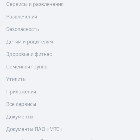
Live
Безопасность
Сервисы и развлечения
Гудок
Финансы
Развлечения
Мой
Детям
Безопасность
МТС
и родителям
Детям и родителям
Все
Здоровье
приложения
и фитнес
Здоровье и фитнес
Инвестиции
Приложения
Семейная группа
от МТС
Получайте
доход
Утилиты
Акции
онлайн
Страхование
Приложения
Приложения
КИОН
Покупка
Все сервисы
полисов
КИОН
онлайн
Музыка
Документы
Скидка 30%
на связь
КИОН
Документы ПАО «МТС»
Строки
С картой