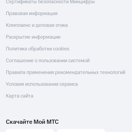
Сертификаты безопасности Минцифры
МТС
Live
Деньги
Правовая информация
МТС
Гудок
Накопления
Комплаенс и деловая этика
Мой
Откладывайте
МТС
Раскрытие информации
деньги
и получайте
Все
Политика обработки cookies
доход 15%
приложения
Акции
Финансы
Условия
Соглашение о пользовании системой
Инвестиции
пополнения
Правила применения рекомендательных технологий
Получайте
Скидка
доход
30%
Условия использования сервиса
онлайн
на связь
Страхование
Карта сайта
Покупка
Тарифы
полисов
RED,
онлайн
РИИЛ
Скидка 30%
и МТС Супер
Скачайте Мой МТС
на связь
дешевле
при оплате