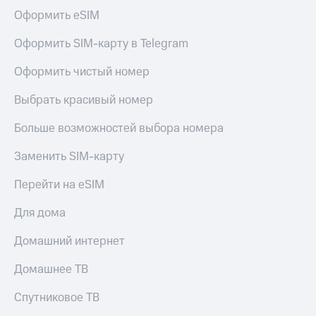
Сертификаты
Оформить eSIM
Подписка
безопасности
на гигабайты
интернета,
Оформить SIM-карту в Telegram
Всё
фильмы,
под
музыка
Оформить чистый номер
рукой
и многое
в Мой МТС
другое
Выбрать красивый номер
Семейная
Посмотрите,
группа
Больше возможностей выбора номера
что
полезного
Скидка
Заменить SIM-карту
есть
на тарифы,
в нашем
общие
Перейти на eSIM
приложении
подписки
и услуги,
Для дома
КИОН
доступ
к геолокации
КИОН
Домашний интернет
Кино,
Музыка
музыка,
Домашнее ТВ
книги
КИОН
и не
Строки
только
Спутниковое ТВ