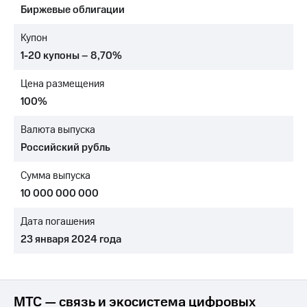
Биржевые облигации
МТС
о технологиях
Купон
1-20 купоны – 8,70%
Достижения
Цена размещения
Интервью
100%
Финансовая
отчетность
Валюта выпуска
Российский рубль
Контакты
Сумма выпуска
Новости
в
10 000 000 000
регионе
Дата погашения
м и акционерам
23 января 2024 года
Корпоративное
управление
Корпоративный
секретарь
МТС — связь и экосистема цифровых