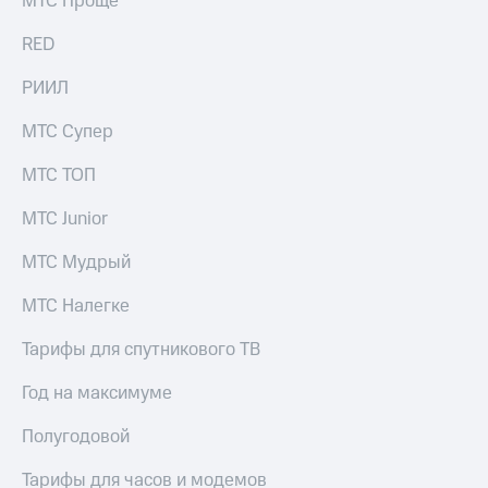
МТС Проще
выкупа
акций
RED
Дивиденды
Рынок
РИИЛ
облигаций
МТС Супер
Описание
Еврооблигации-2023
МТС ТОП
Уведомление
о
МТС Junior
погашении
именных
МТС Мудрый
облигаций
Другое
МТС Налегке
Регистратор
Реквизиты
Тарифы для спутникового ТВ
Контакты
йчивое развитие
Год на максимуме
и деловая этика
На главную
Полугодовой
Тарифы для часов и модемов