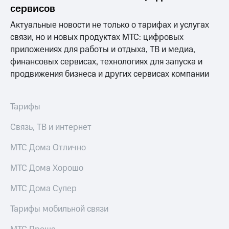
Раскрытие
сервисов
информации
Информация
Актуальные новости не только о тарифах и услугах
акционерам
связи, но и новых продуктах МТС: цифровых
Документы
приложениях для работы и отдыха, ТВ и медиа,
ПАО
"МТС"
финансовых сервисах, технологиях для запуска и
Собрания
продвижения бизнеса и других сервисах компании
акционеров
Личный
кабинет
Тарифы
акционера
Акционерный
Связь, ТВ и интернет
капитал
Контроль
МТС Дома Отлично
и
аудит
Рынок
МТС Дома Хорошо
акций
МТС Дома Супер
Описание
Программа
Тарифы мобильной связи
приобретения
Порядок