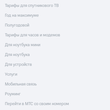
Сертификаты
Подписка
Тарифы для спутникового ТВ
безопасности
на гигабайты
интернета,
Год на максимуме
Всё
фильмы,
под
музыка
Полугодовой
рукой
и многое
в Мой МТС
другое
Тарифы для часов и модемов
Семейная
Посмотрите,
группа
Для ноутбука мини
что
полезного
Скидка
Для ноутбука
есть
на тарифы,
в нашем
общие
Для устройств
приложении
подписки
и услуги,
КИОН
Услуги
доступ
к геолокации
КИОН
Мобильная связь
Кино,
Музыка
музыка,
Роуминг
книги
КИОН
и не
Строки
только
Перейти в МТС со своим номером