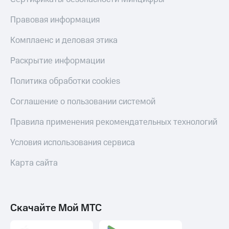
С картой
с карты
МТС
МТС Деньги
Правовая информация
Деньги
МТС
Обзоры
Комплаенс и деловая этика
Накопления
товаров
Раскрытие информации
Откладывайте
Скидки
деньги
до 40%
Политика обработки cookies
и получайте
на смартфоны
доход 15%
Соглашение о пользовании системой
Платежи
при
и
покупке
переводы
Правила применения рекомендательных технологий
со связью
МТС
Пополнить
Условия использования сервиса
номер
МТС
Карта сайта
Настройки
автоплатежа
Скачайте Мой МТС
Пополнить
номер
другого