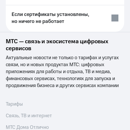
Выбрать
ТВ и телефон
красивый
для дома
номер
Если сертификаты установлены,
Услуги
но ничего не работает
Заменить
SIM-
Личный
карту
кабинет
интернета
МТС — связь и экосистема цифровых
Перейти
и
сервисов
на
ТВ
eSIM
Личный
Актуальные новости не только о тарифах и услугах
кабинет
связи, но и новых продуктах МТС: цифровых
Для дома
спутникового
приложениях для работы и отдыха, ТВ и медиа,
Выберите
ТВ
финансовых сервисах, технологиях для запуска и
и подключите
Скачать
ТВ
приложение
продвижения бизнеса и других сервисах компании
с выгодным
Мой
тарифом
МТС
Акции
Тарифы
Тарифы
Интернет,
Связь, ТВ и интернет
ТВ и телефон
Видеонаблюдение
для дома
для дома
МТС Дома Отлично