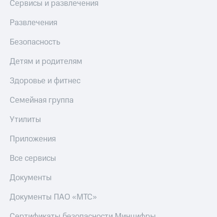
Сервисы и развлечения
МТС
Live
Деньги
Развлечения
МТС
Гудок
Накопления
Безопасность
Мой
Откладывайте
МТС
Детям и родителям
деньги
и получайте
Все
доход 15%
Здоровье и фитнес
приложения
Акции
Финансы
Условия
Семейная группа
Инвестиции
пополнения
Утилиты
Получайте
Скидка
доход
30%
Приложения
онлайн
на связь
Страхование
Все сервисы
Покупка
Тарифы
полисов
RED,
Документы
онлайн
РИИЛ
Скидка 30%
и МТС Супер
Документы ПАО «МТС»
на связь
дешевле
при оплате
Сертификаты безопасности Минцифры