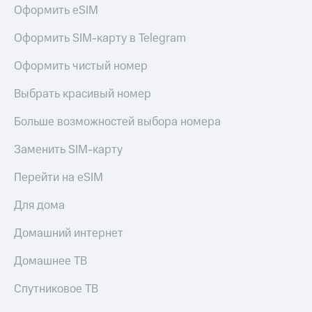
Live
Безопасность
Оформить eSIM
Гудок
Финансы
Оформить SIM-карту в Telegram
Мой
Детям
Оформить чистый номер
МТС
и родителям
Выбрать красивый номер
Все
Здоровье
приложения
и фитнес
Больше возможностей выбора номера
Инвестиции
Приложения
Заменить SIM-карту
от МТС
Получайте
доход
Перейти на eSIM
Акции
онлайн
Страхование
Для дома
Приложения
КИОН
Покупка
Домашний интернет
полисов
КИОН
онлайн
Музыка
Домашнее ТВ
Скидка 30%
на связь
КИОН
Спутниковое ТВ
Строки
С картой