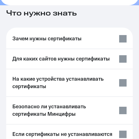
на связь
Что нужно знать
Роуминг
Тарифы
RED,
Семейная
РИИЛ
группа
и МТС
Зачем нужны сертификаты
Супер
Заказать
дешевле
SIM-
при
карту
оплате
Для каких сайтов нужны сертификаты
с карты
Оформить
МТС
eSIM
Деньги
На какие устройства устанавливать
сертификаты
SIM-
Выберите
карта
и подключите
для
ТВ
иностранцев
с выгодным
Безопасно ли устанавливать
тарифом
сертификаты Минцифры
Оформить
чистый
Тарифы
номер
Если сертификаты не устанавливаются
Интернет,