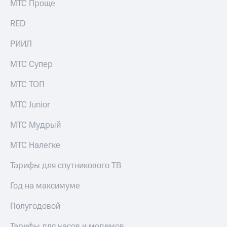
МТС Проще
выкупа
акций
RED
Дивиденды
Рынок
РИИЛ
облигаций
МТС Супер
Описание
Еврооблигации-2023
Уведомление
МТС ТОП
о
погашении
МТС Junior
именных
облигаций
МТС Мудрый
Другое
МТС Налегке
Регистратор
Реквизиты
Тарифы для спутникового ТВ
Контакты
йчивое развитие
Год на максимуме
и деловая этика
На главную
Полугодовой
Тарифы для часов и модемов