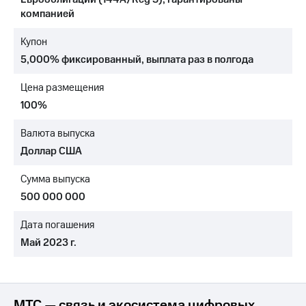
компанией
МТС
о технологиях
Купон
5,000% фиксированный, выплата раз в полгода
Достижения
Интервью
Цена размещения
100%
Финансовая
отчетность
Валюта выпуска
Доллар США
Контакты
Новости
Сумма выпуска
в
500 000 000
регионе
Дата погашения
м и акционерам
Май 2023 г.
Корпоративное
управление
Корпоративный
секретарь
МТС — связь и экосистема цифровых