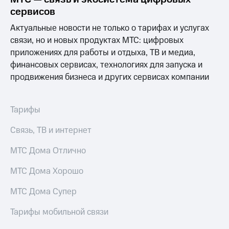
Раскрытие
сервисов
информации
Информация
Актуальные новости не только о тарифах и услугах
акционерам
связи, но и новых продуктах МТС: цифровых
Документы
ПАО
приложениях для работы и отдыха, ТВ и медиа,
"МТС"
финансовых сервисах, технологиях для запуска и
Собрания
продвижения бизнеса и других сервисах компании
акционеров
Личный
кабинет
акционера
Тарифы
Акционерный
капитал
Связь, ТВ и интернет
Контроль
и
МТС Дома Отлично
аудит
Рынок
МТС Дома Хорошо
акций
МТС Дома Супер
Описание
Программа
Тарифы мобильной связи
приобретения
Порядок