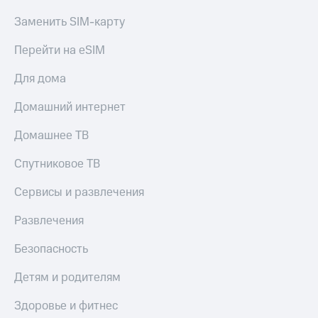
МТС
Live
Заменить SIM-карту
Деньги
МТС
Гудок
Перейти на eSIM
Накопления
Мой
Откладывайте
Для дома
МТС
деньги
и получайте
Домашний интернет
Все
доход 15%
приложения
Акции
Домашнее ТВ
Финансы
Условия
Инвестиции
пополнения
Спутниковое ТВ
Получайте
Скидка
доход
Сервисы и развлечения
30%
онлайн
на связь
Страхование
Развлечения
Покупка
Тарифы
Безопасность
полисов
RED,
онлайн
РИИЛ
Детям и родителям
Скидка 30%
и МТС Супер
на связь
дешевле
Здоровье и фитнес
при оплате