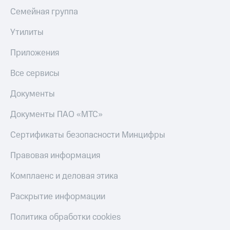
С картой
с карты
Семейная группа
МТС
МТС Деньги
Деньги
Утилиты
МТС
Обзоры
Накопления
товаров
Приложения
Откладывайте
Скидки
Все сервисы
деньги
до 40%
и получайте
на смартфоны
доход 15%
Документы
Платежи
при
и
Документы ПАО «МТС»
покупке
переводы
со связью
Сертификаты безопасности Минцифры
МТС
Пополнить
номер
Правовая информация
МТС
Комплаенс и деловая этика
Настройки
автоплатежа
Раскрытие информации
Пополнить
Политика обработки cookies
номер
другого