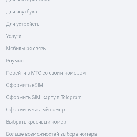
Live
Безопасность
Для ноутбука
Гудок
Финансы
Для устройств
Мой
Детям
МТС
и родителям
Услуги
Все
Здоровье
приложения
Мобильная связь
и фитнес
Инвестиции
Роуминг
Приложения
от МТС
Получайте
Перейти в МТС со своим номером
доход
Акции
онлайн
Оформить eSIM
Страхование
Приложения
КИОН
Оформить SIM-карту в Telegram
Покупка
полисов
КИОН
Оформить чистый номер
онлайн
Музыка
Скидка 30%
Выбрать красивый номер
на связь
КИОН
Строки
Больше возможностей выбора номера
С картой