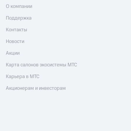
и
О компании
колонки
Поддержка
Умные
часы
Контакты
и
трекеры
Новости
Умный
дом
Акции
Планшеты
Карта салонов экосистемы МТС
Акции
Карьера в МТС
и
скидки
Акционерам и инвесторам
Все
товары