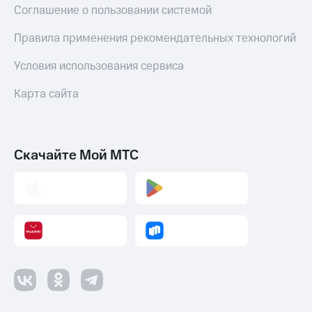
Соглашение о пользовании системой
оператора
Правила применения рекомендательных технологий
Оплата
интернета
и
Условия использования сервиса
ТВ
Карта сайта
Переводы
с
телефона
на карту
Скачайте Мой МТС
МТС Pay
Оплата
по QR-
коду
за границей
тернет-магазин
Смартфоны
Наушники