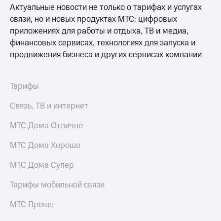
Услуги
Актуальные новости не только о тарифах и услугах
149 ₽/
мес
связи, но и новых продуктах МТС: цифровых
Акции
приложениях для работы и отдыха, ТВ и медиа,
МТС
финансовых сервисах, технологиях для запуска и
Домашний
Premium
интернет
продвижения бизнеса и других сервисах компании
Подписка
Домашнее
на гигабайты
ТВ
интернета,
Тарифы
фильмы,
Спутниковое
музыка
Связь, ТВ и интернет
ТВ
и многое
другое
МТС Дома Отлично
Перейти
Семейная
в МТС
группа
МТС Дома Хорошо
со своим
номером
Скидка
МТС Дома Супер
на тарифы,
Поддержка
общие
Тарифы мобильной связи
подписки
висы и подписки
и услуги,
МТС
МТС Проще
доступ
Premium
к геолокации