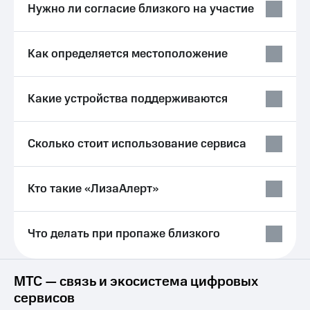
Выбрать
ТВ и телефон
Нужно ли согласие близкого на участие
красивый
для дома
номер
Услуги
Как определяется местоположение
Заменить
SIM-
Личный
карту
кабинет
интернета
Какие устройства поддерживаются
Перейти
и
на
ТВ
eSIM
Личный
Сколько стоит использование сервиса
кабинет
Для дома
спутникового
Выберите
ТВ
и подключите
Кто такие «ЛизаАлерт»
Скачать
ТВ
приложение
с выгодным
Мой
тарифом
МТС
Что делать при пропаже близкого
Акции
Тарифы
Интернет,
ТВ и телефон
МТС — связь и экосистема цифровых
Видеонаблюдение
для дома
для дома
сервисов