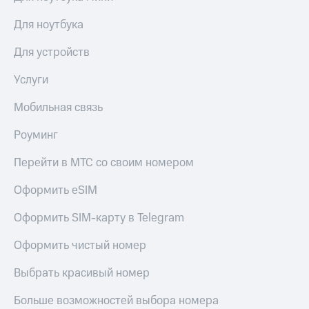
МТС
Live
Деньги
Для ноутбука
МТС
Гудок
Накопления
Для устройств
Мой
Откладывайте
МТС
Услуги
деньги
и получайте
Все
Мобильная связь
доход 15%
приложения
Акции
Финансы
Роуминг
Условия
Инвестиции
пополнения
Перейти в МТС со своим номером
Получайте
Скидка
доход
Оформить eSIM
30%
онлайн
на связь
Страхование
Оформить SIM-карту в Telegram
Покупка
Тарифы
Оформить чистый номер
полисов
RED,
онлайн
РИИЛ
Выбрать красивый номер
Скидка 30%
и МТС Супер
на связь
дешевле
Больше возможностей выбора номера
при оплате