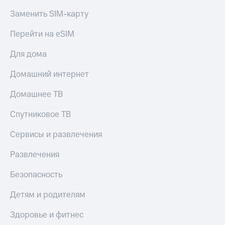
С картой
с карты
Заменить SIM-карту
МТС
МТС Деньги
Деньги
МТС
Обзоры
Перейти на eSIM
Накопления
товаров
Для дома
Откладывайте
Скидки
деньги
до 40%
Домашний интернет
и получайте
на смартфоны
доход 15%
Домашнее ТВ
Платежи
при
и
покупке
Спутниковое ТВ
переводы
со связью
МТС
Сервисы и развлечения
Пополнить
номер
Развлечения
МТС
Безопасность
Настройки
автоплатежа
Детям и родителям
Пополнить
Здоровье и фитнес
номер
другого