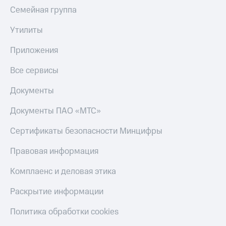
оператора
Семейная группа
Оплата
Утилиты
интернета
и
Приложения
ТВ
Все сервисы
Переводы
с
Документы
телефона
на карту
Документы ПАО «МТС»
МТС Pay
Сертификаты безопасности Минцифры
Оплата
Правовая информация
по QR-
коду
Комплаенс и деловая этика
за границей
Раскрытие информации
тернет-магазин
Смартфоны
Политика обработки cookies
Наушники