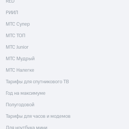
RED
Live
Безопасность
РИИЛ
Гудок
Финансы
Мой
МТС Супер
Детям
МТС
и родителям
МТС ТОП
Все
Здоровье
приложения
и фитнес
МТС Junior
Инвестиции
Приложения
МТС Мудрый
от МТС
Получайте
МТС Налегке
доход
Акции
онлайн
Тарифы для спутникового ТВ
Страхование
Приложения
КИОН
Год на максимуме
Покупка
полисов
КИОН
Полугодовой
онлайн
Музыка
Скидка 30%
Тарифы для часов и модемов
на связь
КИОН
Строки
С картой
Для ноутбука мини