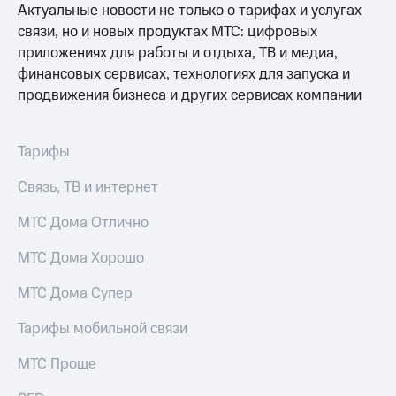
Сертификаты
Актуальные новости не только о тарифах и услугах
Подписка
безопасности
связи, но и новых продуктах МТС: цифровых
на гигабайты
приложениях для работы и отдыха, ТВ и медиа,
интернета,
Всё
фильмы,
финансовых сервисах, технологиях для запуска и
под
музыка
рукой
продвижения бизнеса и других сервисах компании
и многое
в Мой МТС
другое
Семейная
Посмотрите,
Тарифы
группа
что
полезного
Связь, ТВ и интернет
Скидка
есть
на тарифы,
в нашем
общие
МТС Дома Отлично
приложении
подписки
и услуги,
МТС Дома Хорошо
КИОН
доступ
к геолокации
МТС Дома Супер
КИОН
Кино,
Музыка
музыка,
Тарифы мобильной связи
книги
КИОН
и не
МТС Проще
Строки
только