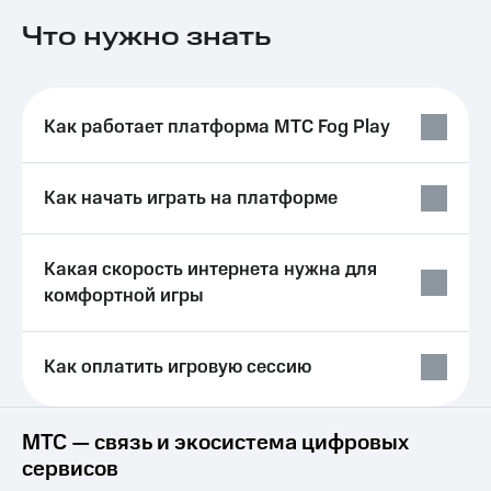
Услуги
149 ₽/
Что нужно знать
мес
Акции
МТС
Домашний
Premium
интернет
Как работает платформа МТС Fog Play
Подписка
Домашнее
на гигабайты
ТВ
интернета,
Как начать играть на платформе
фильмы,
Спутниковое
музыка
ТВ
и многое
Какая скорость интернета нужна для
другое
Перейти
Семейная
комфортной игры
в МТС
группа
со своим
номером
Скидка
Как оплатить игровую сессию
на тарифы,
Поддержка
общие
подписки
висы и подписки
и услуги,
МТС — связь и экосистема цифровых
МТС
доступ
сервисов
Premium
к геолокации