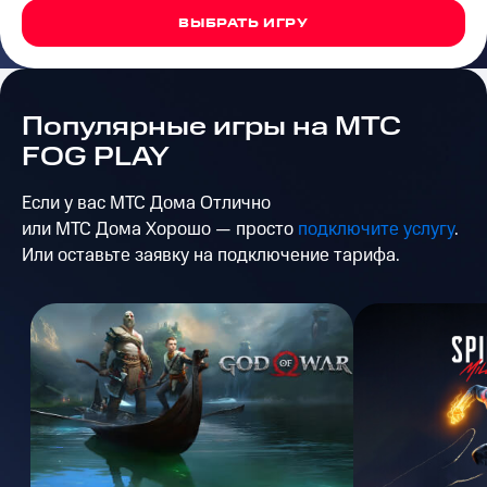
на связь
ВЫБРАТЬ ИГРУ
Роуминг
Тарифы
RED,
Семейная
РИИЛ
группа
Популярные игры на МТС
и МТС
Супер
FOG PLAY
Заказать
дешевле
SIM-
при
Если у вас МТС Дома Отлично
карту
оплате
с карты
или МТС Дома Хорошо — просто
подключите услугу
.
Оформить
МТС
Или оставьте заявку на подключение тарифа.
eSIM
Деньги
SIM-
Выберите
карта
и подключите
для
ТВ
иностранцев
с выгодным
тарифом
Оформить
чистый
Тарифы
номер
Интернет,