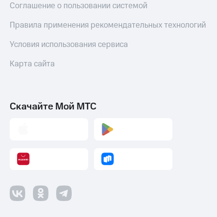
и
Соглашение о пользовании системой
колонки
Правила применения рекомендательных технологий
Умные
часы
Условия использования сервиса
и
трекеры
Карта сайта
Умный
дом
Планшеты
Скачайте Мой МТС
Акции
и
скидки
Все
товары