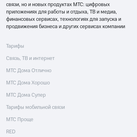
Сертификаты
связи, но и новых продуктах МТС: цифровых
Подписка
безопасности
приложениях для работы и отдыха, ТВ и медиа,
на гигабайты
интернета,
финансовых сервисах, технологиях для запуска и
Всё
фильмы,
под
продвижения бизнеса и других сервисах компании
музыка
рукой
и многое
в Мой МТС
другое
Тарифы
Семейная
Посмотрите,
группа
что
Связь, ТВ и интернет
полезного
Скидка
есть
МТС Дома Отлично
на тарифы,
в нашем
общие
приложении
подписки
МТС Дома Хорошо
и услуги,
КИОН
доступ
МТС Дома Супер
к геолокации
КИОН
Кино,
Тарифы мобильной связи
Музыка
музыка,
книги
МТС Проще
КИОН
и не
Строки
только
RED