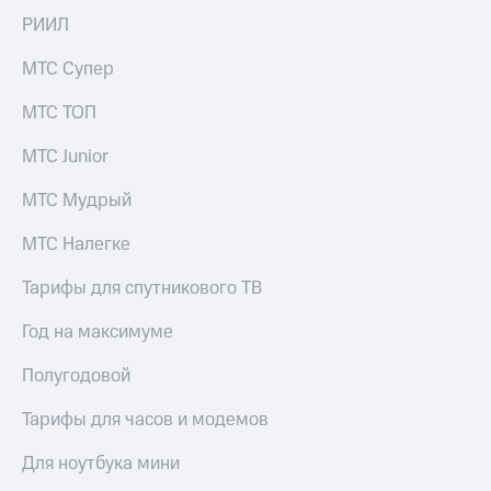
Live
Безопасность
РИИЛ
Гудок
Финансы
МТС Супер
Мой
Детям
МТС
МТС ТОП
и родителям
Все
МТС Junior
Здоровье
приложения
и фитнес
МТС Мудрый
Инвестиции
Приложения
от МТС
МТС Налегке
Получайте
доход
Акции
Тарифы для спутникового ТВ
онлайн
Страхование
Приложения
Год на максимуме
КИОН
Покупка
Полугодовой
полисов
КИОН
онлайн
Музыка
Тарифы для часов и модемов
Скидка 30%
на связь
КИОН
Для ноутбука мини
Строки
С картой