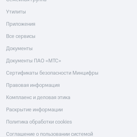
оператора
Утилиты
Оплата
интернета
Приложения
и
ТВ
Все сервисы
Переводы
Документы
с
телефона
Документы ПАО «МТС»
на карту
Сертификаты безопасности Минцифры
МТС Pay
Правовая информация
Оплата
по QR-
Комплаенс и деловая этика
коду
за границей
Раскрытие информации
тернет-магазин
Политика обработки cookies
Смартфоны
Наушники
Соглашение о пользовании системой