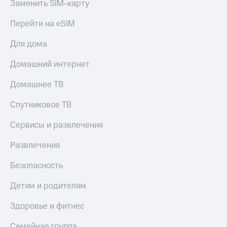
Заменить SIM-карту
С картой
с карты
МТС
МТС Деньги
Перейти на eSIM
Деньги
МТС
Обзоры
Накопления
товаров
Для дома
Откладывайте
Скидки
Домашний интернет
деньги
до 40%
и получайте
на смартфоны
Домашнее ТВ
доход 15%
Платежи
Спутниковое ТВ
при
и
покупке
переводы
со связью
Сервисы и развлечения
МТС
Пополнить
Развлечения
номер
МТС
Безопасность
Настройки
Детям и родителям
автоплатежа
Здоровье и фитнес
Пополнить
номер
Семейная группа
другого