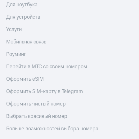
МТС
Для ноутбука
Live
Деньги
МТС
Для устройств
Гудок
Накопления
Услуги
Мой
Откладывайте
МТС
деньги
Мобильная связь
и получайте
Все
доход 15%
приложения
Роуминг
Акции
Финансы
Условия
Инвестиции
Перейти в МТС со своим номером
пополнения
Получайте
Оформить eSIM
Скидка
доход
30%
онлайн
Оформить SIM-карту в Telegram
на связь
Страхование
Оформить чистый номер
Покупка
Тарифы
полисов
RED,
Выбрать красивый номер
онлайн
РИИЛ
Скидка 30%
и МТС Супер
Больше возможностей выбора номера
на связь
дешевле
при оплате