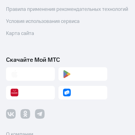
и
колонки
Правила применения рекомендательных технологий
Умные
Условия использования сервиса
часы
и
Карта сайта
трекеры
Умный
дом
Скачайте Мой МТС
Планшеты
Акции
и
скидки
Все
товары
О компании