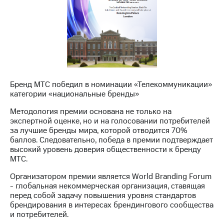
Раскрытие
информации
Информация
акционерам
Документы
ПАО
"МТС"
Собрания
акционеров
Бренд МТС победил в номинации «Телекоммуникации»
Личный
категории «национальные бренды»
кабинет
акционера
Методология премии основана не только на
Акционерный
экспертной оценке, но и на голосовании потребителей
капитал
за лучшие бренды мира, которой отводится 70%
Контроль
баллов. Следовательно, победа в премии подтверждает
и
высокий уровень доверия общественности к бренду
аудит
МТС.
Рынок
акций
Организатором премии является World Branding Forum
- глобальная некоммерческая организация, ставящая
Описание
перед собой задачу повышения уровня стандартов
Программа
брендирования в интересах брендингового сообщества
приобретения
и потребителей.
Порядок