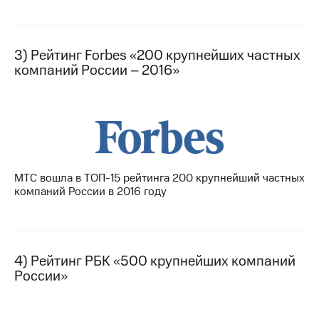
выкупа
акций
Дивиденды
Рынок
3) Рейтинг Forbes «200 крупнейших частных
облигаций
компаний России – 2016»
Описание
Еврооблигации-2023
Уведомление
о
погашении
именных
облигаций
МТС вошла в ТОП-15 рейтинга 200 крупнейший частных
Другое
компаний России в 2016 году
Регистратор
Реквизиты
Контакты
йчивое развитие
4) Рейтинг РБК «500 крупнейших компаний
и деловая этика
России»
На главную