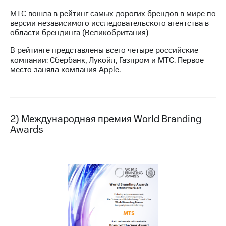
МТС вошла в рейтинг самых дорогих брендов в мире по
МТС
версии независимого исследовательского агентства в
о технологиях
области брендинга (Великобритания)
Достижения
В рейтинге представлены всего четыре российские
компании: Сбербанк, Лукойл, Газпром и МТС. Первое
Интервью
место заняла компания Apple.
Финансовая
отчетность
Контакты
2) Международная премия World Branding
Awards
Новости
в
регионе
м и акционерам
Корпоративное
управление
Корпоративный
секретарь