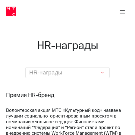
О
сторам и акционерам
Комплаенс и деловая этика
Устойчивое развитие
Медиа-центр
О МТС
О МТС
На главную
компании
О
компании
Стратегия
Стратегия
Карьера
HR-награды
в МТС
Карьера
в МТС
Пресс-
релизы
История
компании
МТС
HR-награды
о технологиях
Руководство
региона
Правовая
Премия HR-бренд
информация
Волонтерская акция МТС «Культурный код» названа
Контакты
лучшим социально-ориентированным проектом в
номинации «Большое сердце». Финалистами
Медиа-центр
номинаций “Федерация” и “Регион” стали проект по
Пресс-
внедрению системы WorkForce Management (WFM) в
релизы