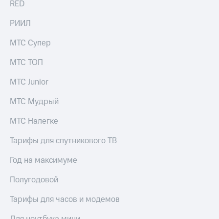
RED
выкупа
акций
РИИЛ
Дивиденды
Рынок
МТС Супер
облигаций
Описание
МТС ТОП
Еврооблигации-2023
Уведомление
МТС Junior
о
погашении
МТС Мудрый
именных
облигаций
МТС Налегке
Другое
Тарифы для спутникового ТВ
Регистратор
Реквизиты
Год на максимуме
Контакты
йчивое развитие
Полугодовой
и деловая этика
На главную
Тарифы для часов и модемов