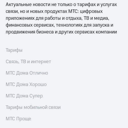
Раскрытие
Актуальные новости не только о тарифах и услугах
информации
связи, но и новых продуктах МТС: цифровых
Информация
акционерам
приложениях для работы и отдыха, ТВ и медиа,
Документы
финансовых сервисах, технологиях для запуска и
ПАО
продвижения бизнеса и других сервисах компании
"МТС"
Собрания
акционеров
Личный
Тарифы
кабинет
акционера
Связь, ТВ и интернет
Акционерный
капитал
МТС Дома Отлично
Контроль
и
МТС Дома Хорошо
аудит
Рынок
МТС Дома Супер
акций
Тарифы мобильной связи
Описание
Программа
МТС Проще
приобретения
Порядок