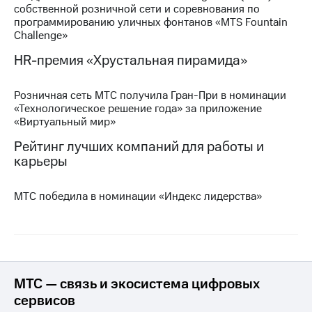
собственной розничной сети и соревнования по
программированию уличных фонтанов «MTS Fountain
МТС
Challenge»
о технологиях
HR-премия «Хрустальная пирамида»
Достижения
Интервью
Розничная сеть МТС получила Гран-При в номинации
«Технологическое решение года» за приложение
Финансовая
«Виртуальный мир»
отчетность
Рейтинг лучших компаний для работы и
Контакты
карьеры
Новости
в
МТС победила в номинации «Индекс лидерства»
регионе
м и акционерам
Корпоративное
управление
МТС — связь и экосистема цифровых
Корпоративный
сервисов
секретарь