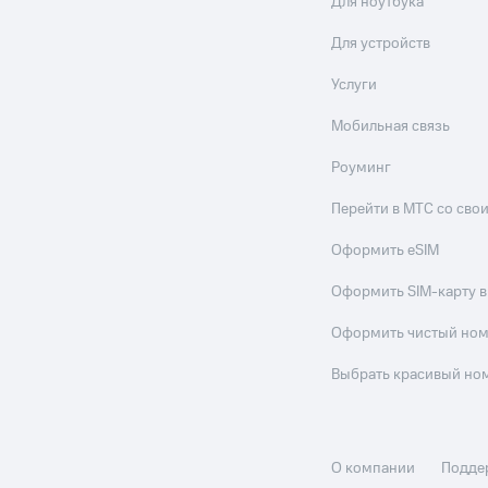
Для ноутбука
Для устройств
Услуги
Мобильная связь
Роуминг
Перейти в МТС со св
Оформить eSIM
Оформить SIM-карту в
Оформить чистый но
Выбрать красивый но
О компании
Подде