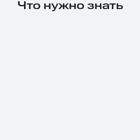
Что нужно знать
Тарифы RED, РИИЛ и МТС Супер дешев
Обзоры товаров
Скидки до 40%
на смартфоны
при покупке со связью МТС