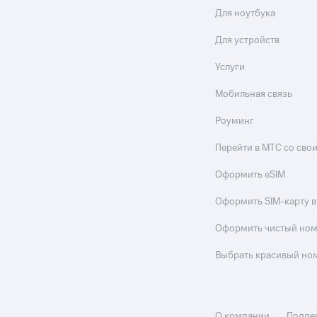
Для ноутбука
Для устройств
Услуги
Мобильная связь
Роуминг
Перейти в МТС со св
Оформить eSIM
Оформить SIM-карту в
Оформить чистый но
Выбрать красивый но
О компании
Подде