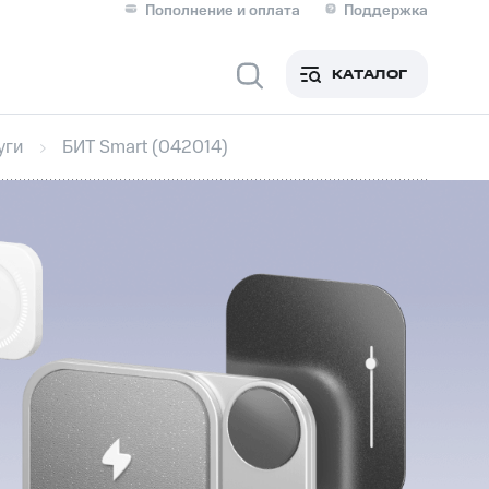
Пополнение и оплата
Поддержка
Скидка 30% на связь
Личные кабинеты
КАТАЛОГ
Мобильная связь
уги
БИТ Smart (042014)
IM-карта для иностранцев
M
Для дома
оим номером
Поддержка
Сервисы и подписки
ой МТС
фитнес
Приложения от МТС