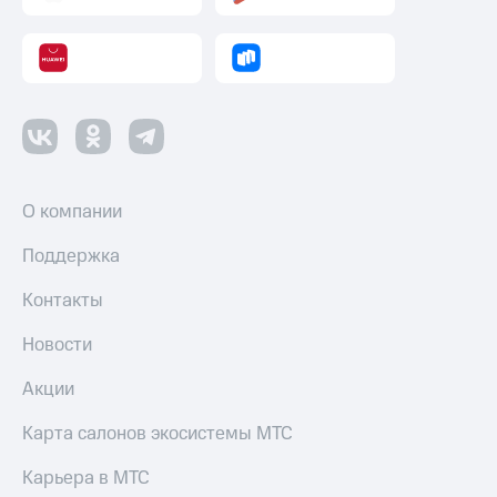
и
колонки
Умные
часы
и
трекеры
Умный
дом
О компании
Планшеты
Поддержка
Акции
Контакты
и
скидки
Новости
Все
Акции
товары
Карта салонов экосистемы МТС
Карьера в МТС