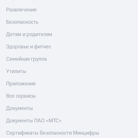
С картой
с карты
МТС
МТС Деньги
Развлечения
Деньги
МТС
Обзоры
Безопасность
Накопления
товаров
Детям и родителям
Откладывайте
Скидки
деньги
до 40%
Здоровье и фитнес
и получайте
на смартфоны
доход 15%
Семейная группа
Платежи
при
и
покупке
Утилиты
переводы
со связью
МТС
Приложения
Пополнить
номер
Все сервисы
МТС
Документы
Настройки
автоплатежа
Документы ПАО «МТС»
Пополнить
номер
Сертификаты безопасности Минцифры
другого