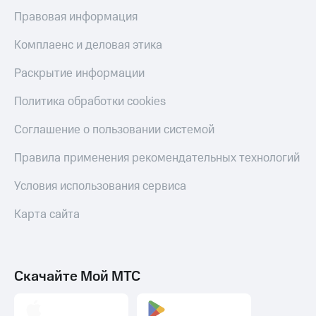
оператора
Правовая информация
Оплата
Комплаенс и деловая этика
интернета
и
Раскрытие информации
ТВ
Политика обработки cookies
Переводы
с
Соглашение о пользовании системой
телефона
на карту
Правила применения рекомендательных технологий
МТС Pay
Условия использования сервиса
Оплата
по QR-
Карта сайта
коду
за границей
тернет-магазин
Скачайте Мой МТС
Смартфоны
Наушники