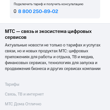
Услуги
Подключить тариф и получить консультацию
149 ₽/
мес
8 800 250-89-02
Акции
МТС
Домашний
Premium
интернет
МТС — связь и экосистема цифровых
Подписка
Домашнее
сервисов
на гигабайты
ТВ
интернета,
Актуальные новости не только о тарифах и услугах
фильмы,
Спутниковое
связи, но и новых продуктах МТС: цифровых
музыка
ТВ
и многое
приложениях для работы и отдыха, ТВ и медиа,
другое
финансовых сервисах, технологиях для запуска и
Перейти
Семейная
в МТС
продвижения бизнеса и других сервисах компании
группа
со своим
номером
Скидка
на тарифы,
Тарифы
Поддержка
общие
подписки
Связь, ТВ и интернет
висы и подписки
и услуги,
МТС
доступ
МТС Дома Отлично
Premium
к геолокации