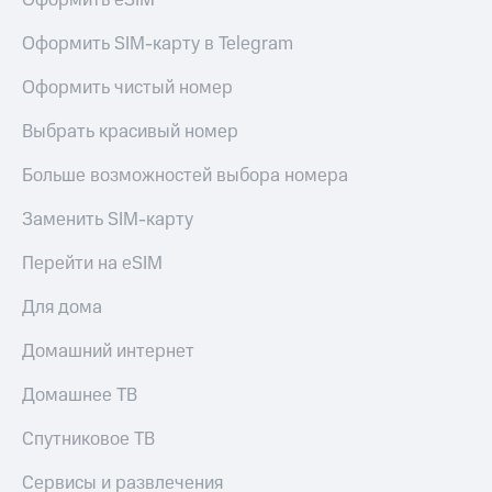
Оформить eSIM
МТС
Live
Деньги
Оформить SIM-карту в Telegram
МТС
Гудок
Накопления
Оформить чистый номер
Мой
Откладывайте
МТС
Выбрать красивый номер
деньги
и получайте
Все
Больше возможностей выбора номера
доход 15%
приложения
Акции
Финансы
Заменить SIM-карту
Условия
Инвестиции
пополнения
Перейти на eSIM
Получайте
Скидка
доход
Для дома
30%
онлайн
на связь
Страхование
Домашний интернет
Покупка
Тарифы
Домашнее ТВ
полисов
RED,
онлайн
РИИЛ
Спутниковое ТВ
Скидка 30%
и МТС Супер
на связь
дешевле
при оплате
Сервисы и развлечения