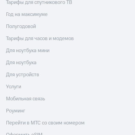
Live
Тарифы для спутникового ТВ
Безопасность
Гудок
Год на максимуме
Финансы
Мой
Детям
Полугодовой
МТС
и родителям
Тарифы для часов и модемов
Все
Здоровье
приложения
и фитнес
Для ноутбука мини
Инвестиции
Приложения
Для ноутбука
от МТС
Получайте
Для устройств
доход
Акции
онлайн
Услуги
Страхование
Приложения
КИОН
Мобильная связь
Покупка
полисов
КИОН
онлайн
Роуминг
Музыка
Скидка 30%
на связь
Перейти в МТС со своим номером
КИОН
Строки
С картой