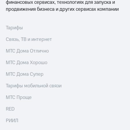
финансовых сервисах, технологиях для запуска и
выкупа
продвижения бизнеса и других сервисах компании
акций
Дивиденды
Рынок
облигаций
Тарифы
Описание
Связь, ТВ и интернет
Еврооблигации-2023
Уведомление
МТС Дома Отлично
о
погашении
МТС Дома Хорошо
именных
облигаций
МТС Дома Супер
Другое
Тарифы мобильной связи
Регистратор
Реквизиты
МТС Проще
Контакты
йчивое развитие
RED
и деловая этика
На главную
РИИЛ