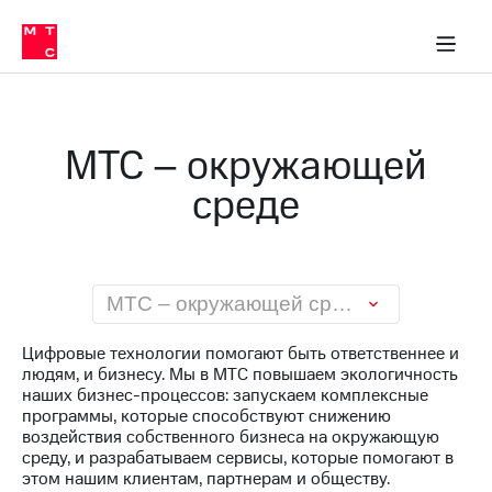
О
сторам и акционерам
Комплаенс и деловая этика
Устойчивое развитие
Медиа-центр
О МТС
О МТС
На главную
компании
О
компании
Стратегия
Стратегия
Карьера
МТС – окружающей
в МТС
Карьера
в МТС
среде
Пресс-
релизы
История
компании
МТС
о технологиях
Руководство
региона
МТС – окружающей среде
Правовая
Цифровые технологии помогают быть ответственнее и
информация
людям, и бизнесу. Мы в МТС повышаем экологичность
наших бизнес-процессов: запускаем комплексные
Контакты
программы, которые способствуют снижению
воздействия собственного бизнеса на окружающую
Медиа-центр
среду, и разрабатываем сервисы, которые помогают в
Пресс-
этом нашим клиентам, партнерам и обществу.
релизы