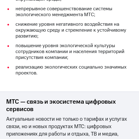
Раскрытие
информации
непрерывное совершенствование системы
Информация
экологического менеджмента МТС;
акционерам
снижение уровня негативного воздействия на
Документы
окружающую среду и стремление к устойчивому
ПАО
развитию;
"МТС"
Собрания
повышение уровня экологической культуры
акционеров
сотрудников компании и населения территорий
Личный
присутствия компании;
кабинет
акционера
реализацию экологических социально значимых
Акционерный
проектов.
капитал
Контроль
и
аудит
МТС — связь и экосистема цифровых
Рынок
акций
сервисов
Актуальные новости не только о тарифах и услугах
Описание
Программа
связи, но и новых продуктах МТС: цифровых
приобретения
приложениях для работы и отдыха, ТВ и медиа,
Порядок