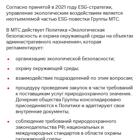
Согласно принятой в 2021 году ESG-стратегии,
МТС
управление экологическим воздействием является
о технологиях
неотъемлемой частью ESG-повестки Группы МТС.
Достижения
В МТС действует Политика «Экологическая
безопасность и охрана окружающей среды на объектах
Интервью
административного назначения», которая
регламентирует:
Финансовая
отчетность
организацию экологической безопасности;
охрану окружающей среды;
Контакты
взаимодействие подразделений по этим вопросам;
Новости
в
процедуру проведения закупок в части требований
регионе
к поставщикам услуг природоохранного значения.
Дочерние общества Группы консолидировано
присоединяются к Политике и адаптируют свои
м и акционерам
внутренние документы;
Корпоративное
управление
соблюдение требований природоохранного
законодательства РФ, национальных и
Корпоративный
международных стандартов в области охраны
секретарь
окружающей среды;