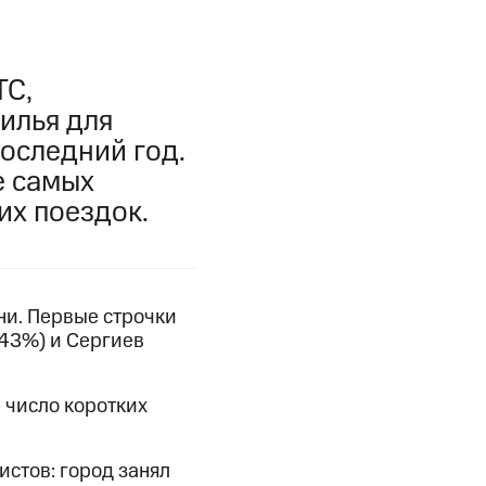
ТС,
илья для
оследний год.
е самых
их поездок.
ни. Первые строчки
(43%) и Сергиев
 число коротких
истов: город занял