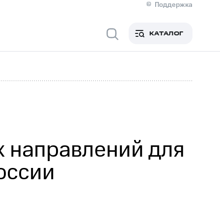
Поддержка
О МТС
я информация
Контакты
КАТАЛОГ
Медиа-центр
кты
Новости в регионе
Инвесторам и акционерам
ция акционерам
Документы
роль и аудит
Рынок акций
й
Описание
р
Реквизиты
Контакты
Устойчивое развитие
Комплаенс и деловая этика
На главную
х направлений для
оссии