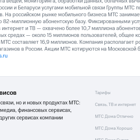
та вещей, мониторинга, обработки данных, облачных выч
оссии и Беларуси услугами мобильной связи Группы МТС п
в. На российском рынке мобильного бизнеса МТС занима
ю 82-миллионную абонентскую базу. Фиксированными ус
 интернет и ТВ — охвачено более 10,7 миллиона абоненто
ных средах — около 15 миллионов пользователей, общее к
 МТС составляет 16,9 миллионов. Компания располагает р
агазинов в России. Акции МТС котируются на Московской
.ru
рвисов
Тарифы
 связи, но и новых продуктах МТС:
Связь, ТВ и интернет
 медиа, финансовых сервисах,
МТС Дома Отлично
 других сервисах компании
МТС Дома Хорошо