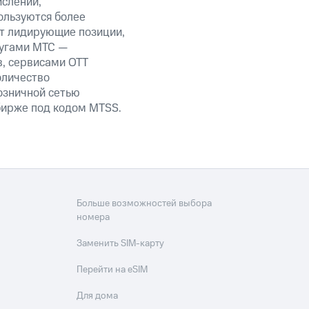
ислений,
ользуются более
ет лидирующие позиции,
лугами МТС —
в, сервисами OTT
оличество
озничной сетью
 бирже под кодом MTSS.
Больше возможностей выбора
номера
Заменить SIM-карту
Перейти на eSIM
Для дома