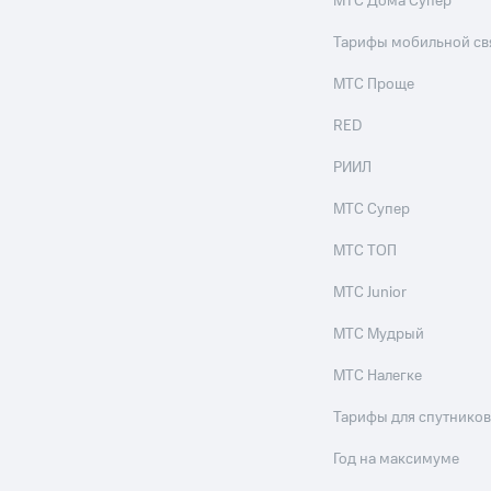
МТС Дома Супер
Тарифы мобильной св
МТС Проще
RED
РИИЛ
МТС Супер
МТС ТОП
МТС Junior
МТС Мудрый
МТС Налегке
Тарифы для спутников
Год на максимуме