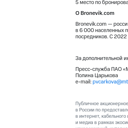
5 место по брониров
О Bronevik.com
Bronevik.com — росс
в 6 000 населенных 
посредников. С 2022 
За дополнительной 
Пресс-служба ПАО «М
Полина Царькова
e-mail:
pvcarkova@mt
Публичное акционерно
в России по предоставл
в интернет, кабельного
и медиа в рамках экос