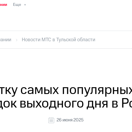
ании
Еще
ТС
Пресс-релизы
МТС о технологиях
ТС
История компании
Руководство региона
Правова
стижения
Интервью
Финансовая отчетность
Конта
пании
Новости МТС в Тульской области
тивный секретарь
Раскрытие информации
Информа
ный кабинет акционера
Акционерный капитал
Конт
Порядок выкупа акций
Дивиденды
Рынок облигаци
 погашении именных облигаций
Другое
Регистрато
ятку самых популярны
ок выходного дня в Р
26 июня 2025