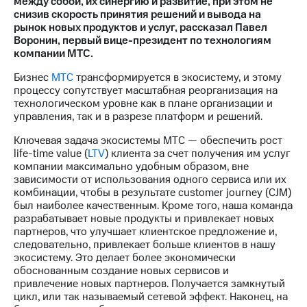
между собой, их синергию и развитие, при этом не
снизив скорость принятия решений и вывода на
МТС
рынок новых продуктов и услуг, рассказал Павел
о технологиях
Воронин, первый вице-президент по технологиям
компании МТС.
Достижения
Бизнес
МТС
трансформируется в экосистему, и этому
Интервью
процессу сопутствует масштабная реорганизация на
технологическом уровне как в плане организации и
Финансовая
управления, так и в разрезе платформ и решений.
отчетность
Ключевая задача экосистемы МТС — обеспечить рост
Контакты
life-time value (
LTV
) клиента за счет получения им услуг
компании максимально удобным образом, вне
Новости
зависимости от использования одного сервиса или их
в
комбинации, чтобы в результате сustomer journey (CJM)
регионе
был наиболее качественным. Кроме того, наша команда
разрабатывает новые продукты и привлекает новых
партнеров, что улучшает клиентское предложение и,
м и акционерам
Корпоративное
следовательно, привлекает больше клиентов в нашу
управление
экосистему. Это делает более экономически
обоснованным создание новых сервисов и
Корпоративный
привлечение новых партнеров. Получается замкнутый
секретарь
цикл, или так называемый сетевой эффект. Наконец, на