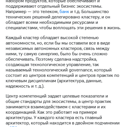
набором продуктов, которые обеспечивают и
выкупа
поддерживают отдельный бизнес экосистемы.
акций
Например — это телеком,
банк
и т.д. Большинство
Дивиденды
технических решений делегировано кластеру, и он
Рынок
обладает всеми необходимыми ресурсами и
облигаций
специалистами, чтобы воплощать эти решения в жизнь.
Описание
Каждый кластер обладает высокой степенью
Еврооблигации-2023
автономности, но, если бы мы оставили все в виде
Уведомление
независимых автономных кластеров, связь между
о
ними, ту самую синергию, было бы очень сложно
погашении
обеспечивать. Поэтому сделана надстройка,
именных
создающая технологическое управление, так
облигаций
называемый технологический governance, который
Другое
состоит из центров компетенций и центров практик по
ключевым дисциплинам (архитектура, данные,
Регистратор
надежность и т. д.).
Реквизиты
Контакты
Центр компетенций задает целевые показатели и
йчивое развитие
общие стандарты для экосистемы, а центр практик
и деловая этика
занимается взаимодействием с кластерами и их
На главную
координацией. Как это работает на примере
архитектуры. У каждого кластера есть главный
архитектор, который находится в двойном подчинении