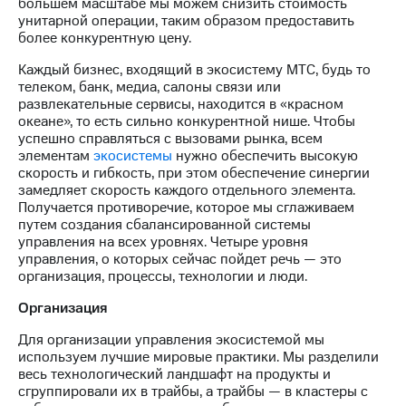
Раскрытие
большем масштабе мы можем снизить стоимость
информации
унитарной операции, таким образом предоставить
Информация
более конкурентную цену.
акционерам
Каждый бизнес, входящий в экосистему МТС, будь то
Документы
телеком, банк, медиа, салоны связи или
ПАО
развлекательные сервисы, находится в «красном
"МТС"
океане», то есть сильно конкурентной нише. Чтобы
Собрания
успешно справляться с вызовами рынка, всем
акционеров
элементам
экосистемы
нужно обеспечить высокую
Личный
скорость и гибкость, при этом обеспечение синергии
кабинет
замедляет скорость каждого отдельного элемента.
акционера
Получается противоречие, которое мы сглаживаем
Акционерный
путем создания сбалансированной системы
капитал
управления на всех уровнях. Четыре уровня
Контроль
управления, о которых сейчас пойдет речь — это
и
организация, процессы, технологии и люди.
аудит
Рынок
Организация
акций
Для организации управления экосистемой мы
Описание
используем лучшие мировые практики. Мы разделили
Программа
весь технологический ландшафт на продукты и
приобретения
сгруппировали их в трайбы, а трайбы — в кластеры с
Порядок