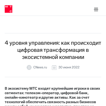
О
сторам и акционерам
Комплаенс и деловая этика
Устойчивое развитие
Медиа-центр
О МТС
О МТС
На главную
компании
О
компании
Стратегия
Стратегия
Все Новости
Карьера
в МТС
Карьера
в МТС
Пресс-
4 уровня управления: как происходит
релизы
История
цифровая трансформация в
компании
МТС
экосистемной компании
о технологиях
Руководство
региона
CNews.ru
30 июня 2022
Правовая
информация
Контакты
В экосистему МТС входят крупнейшие игроки в своих
сегментах: телеком-оператор, цифровой банк,
Медиа-центр
онлайн-кинотеатр и другие активы. Как за счет
Пресс-
технологий обеспечить связность разных бизнесов
релизы