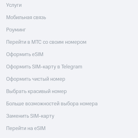
выкупа
Услуги
акций
Дивиденды
Мобильная связь
Рынок
облигаций
Роуминг
Описание
Перейти в МТС со своим номером
Еврооблигации-2023
Уведомление
Оформить eSIM
о
погашении
Оформить SIM-карту в Telegram
именных
облигаций
Оформить чистый номер
Другое
Выбрать красивый номер
Регистратор
Реквизиты
Контакты
Больше возможностей выбора номера
йчивое развитие
и деловая этика
Заменить SIM-карту
На главную
Перейти на eSIM