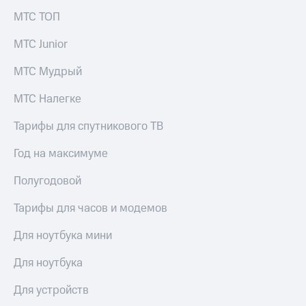
Раскрытие
информации
МТС ТОП
Информация
акционерам
МТС Junior
Документы
ПАО
МТС Мудрый
"МТС"
Собрания
МТС Налегке
акционеров
Личный
Тарифы для спутникового ТВ
кабинет
акционера
Год на максимуме
Акционерный
капитал
Полугодовой
Контроль
и
Тарифы для часов и модемов
аудит
Рынок
Для ноутбука мини
акций
Описание
Для ноутбука
Программа
приобретения
Для устройств
Порядок