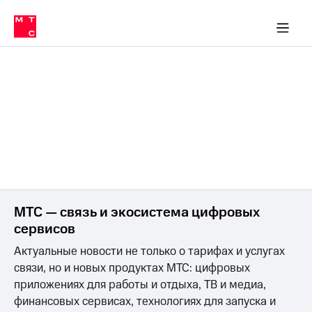
О
сторам и акционерам
Комплаенс и деловая этика
Устойчивое развитие
Медиа-центр
О МТС
О МТС
На главную
компании
О
компании
Стратегия
Стратегия
Карьера
в МТС
Карьера
в МТС
Пресс-
релизы
История
компании
МТС
о технологиях
Руководство
региона
МТС — связь и экосистема цифровых
Правовая
сервисов
информация
Актуальные новости не только о тарифах и услугах
Контакты
связи, но и новых продуктах МТС: цифровых
Медиа-центр
приложениях для работы и отдыха, ТВ и медиа,
Пресс-
финансовых сервисах, технологиях для запуска и
релизы