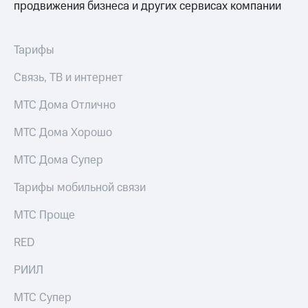
продвижения бизнеса и других сервисах компании
МТС
о технологиях
Тарифы
Достижения
Связь, ТВ и интернет
Интервью
МТС Дома Отлично
Финансовая
отчетность
МТС Дома Хорошо
Контакты
МТС Дома Супер
Новости
Тарифы мобильной связи
в
регионе
МТС Проще
м и акционерам
RED
Корпоративное
управление
РИИЛ
Корпоративный
МТС Супер
секретарь