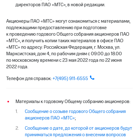
выкупа
директоров ПАО «МТС», в новой редакции.
акций
Дивиденды
Рынок
Акционеры ПАО «МТС» могут ознакомиться с материалами,
облигаций
подлежащими предоставлению при подготовке
к проведению годового Общего собрания акционеров ПАО
Описание
«МТС», и получить копии таких материалов в офисе ПАО
Еврооблигации-2023
«МТС» по адресу: Российская Федерация, г. Москва, ул.
Уведомление
Марксистская, дом 4, по рабочим дням с 09.00 до 18.00
о
по московскому времени с 23 мая 2022 года по 22 июня
погашении
2022 года.
именных
облигаций
Телефон для справок:
+7(495) 911-6555
Другое
Регистратор
Реквизиты
Материалы к годовому Общему собранию акционеров:
Контакты
йчивое развитие
Сообщение о созыве годового Общего собрания
и деловая этика
акционеров ПАО «МТС»
;
На главную
Сообщение о дате, до которой от акционеров будут
приниматься предложения о внесении вопросов