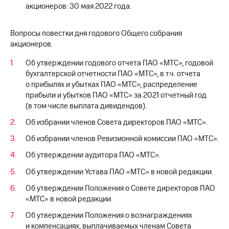
Раскрытие
акционеров: 30 мая 2022 года.
информации
Информация
акционерам
Вопросы повестки дня годового Общего собрания
Документы
акционеров.
ПАО
"МТС"
Об утверждении годового отчета ПАО «МТС», годовой
Собрания
бухгалтерской отчетности ПАО «МТС», в т.ч. отчета
акционеров
о прибылях и убытках ПАО «МТС», распределение
Личный
прибыли и убытков ПАО «МТС» за 2021 отчетный год
кабинет
(в том числе выплата дивидендов).
акционера
Акционерный
Об избрании членов Совета директоров ПАО «МТС».
капитал
Контроль
Об избрании членов Ревизионной комиссии ПАО «МТС».
и
Об утверждении аудитора ПАО «МТС».
аудит
Рынок
Об утверждении Устава ПАО «МТС» в новой редакции.
акций
Об утверждении Положения о Совете директоров ПАО
Описание
«МТС» в новой редакции.
Программа
приобретения
Об утверждении Положения о вознаграждениях
Порядок
и компенсациях, выплачиваемых членам Совета