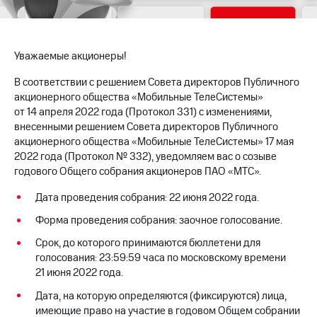
МТС
о технологиях
Уважаемые акционеры!
Достижения
В соответствии с решением Совета директоров Публичного
Интервью
акционерного общества «Мобильные ТелеСистемы»
от 14 апреля 2022 года (Протокол 331) с изменениями,
Финансовая
внесенными решением Совета директоров Публичного
отчетность
акционерного общества «Мобильные ТелеСистемы» 17 мая
2022 года (Протокол № 332), уведомляем вас о созыве
Контакты
годового Общего собрания акционеров ПАО «МТС».
Новости
Дата проведения собрания: 22 июня 2022 года.
в
регионе
Форма проведения собрания: заочное голосование.
м и акционерам
Срок, до которого принимаются бюллетени для
Корпоративное
голосования: 23:59:59 часа по московскому времени
управление
21 июня 2022 года.
Корпоративный
Дата, на которую определяются (фиксируются) лица,
секретарь
имеющие право на участие в годовом Общем собрании