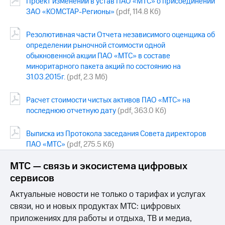
Проект изменений в устав ПАО «МТС» о присоединении
Раскрытие
информации
ЗАО «КОМСТАР-Регионы»
(pdf, 114.8 Кб)
Информация
акционерам
Резолютивная части Отчета независимого оценщика об
Документы
определении рыночной стоимости одной
ПАО
обыкновенной акции ПАО «МТС» в составе
"МТС"
миноритарного пакета акций по состоянию на
Собрания
31.03.2015г.
(pdf, 2.3 Мб)
акционеров
Личный
кабинет
Расчет стоимости чистых активов ПАО «МТС» на
акционера
последнюю отчетную дату
(pdf, 363.0 Кб)
Акционерный
капитал
Выписка из Протокола заседания Совета директоров
Контроль
ПАО «МТС»
(pdf, 275.5 Кб)
и
аудит
Рынок
МТС — связь и экосистема цифровых
акций
сервисов
Описание
Актуальные новости не только о тарифах и услугах
Программа
связи, но и новых продуктах МТС: цифровых
приобретения
приложениях для работы и отдыха, ТВ и медиа,
Порядок