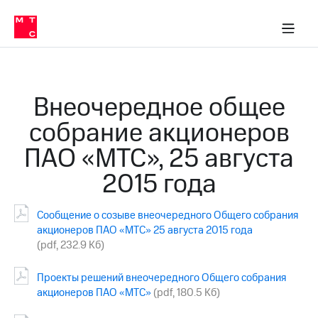
О
сторам и акционерам
Комплаенс и деловая этика
Устойчивое развитие
Медиа-центр
О МТС
О МТС
На главную
компании
О
компании
Стратегия
Стратегия
Карьера
Внеочередное общее
в МТС
Карьера
в МТС
собрание акционеров
Пресс-
релизы
История
ПАО «МТС», 25 августа
компании
МТС
2015 года
о технологиях
Руководство
региона
Сообщение о созыве внеочередного Общего собрания
Правовая
акционеров ПАО «МТС» 25 августа 2015 года
информация
(pdf, 232.9 Кб)
Контакты
Проекты решений внеочередного Общего собрания
Медиа-центр
акционеров ПАО «МТС»
(pdf, 180.5 Кб)
Пресс-
релизы