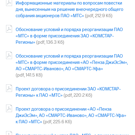
Информационные материалы по вопросам повестки
дня, вынесенным на решение внеочередного общего
МТС
о технологиях
собрания акционеров ПАО «МТС»
(pdf, 212.9 Кб)
Достижения
Обоснование условий и порядка реорганизации ПАО
«МТС» в форме присоединения ЗАО «КОМСТАР-
Интервью
Регионы»
(pdf, 136.3 Кб)
Финансовая
отчетность
Обоснование условий и порядка реорганизации ПАО
«МТС» в форме присоединения «АО «Пенза ДжиЭсЭм»,
Контакты
АО «СМАРТС-Иваново», АО «СМАРТС-Уфа»
(pdf, 141.5 Кб)
Новости
в
Проект договора о присоединении ЗАО «КОМСТАР-
регионе
Регионы» к ПАО «МТС»
(pdf, 220.2 Кб)
м и акционерам
Корпоративное
Проект договора о присоединении «АО «Пенза
управление
ДжиЭсЭм», АО «СМАРТС-Иваново», АО «СМАРТС-Уфа»
к ПАО «МТС»
(pdf, 225.6 Кб)
Корпоративный
секретарь