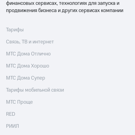
финансовых сервисах, технологиях для запуска и
выкупа
акций
продвижения бизнеса и других сервисах компании
Дивиденды
Рынок
облигаций
Тарифы
Описание
Связь, ТВ и интернет
Еврооблигации-2023
Уведомление
МТС Дома Отлично
о
погашении
МТС Дома Хорошо
именных
облигаций
МТС Дома Супер
Другое
Регистратор
Тарифы мобильной связи
Реквизиты
Контакты
МТС Проще
йчивое развитие
и деловая этика
RED
На главную
РИИЛ