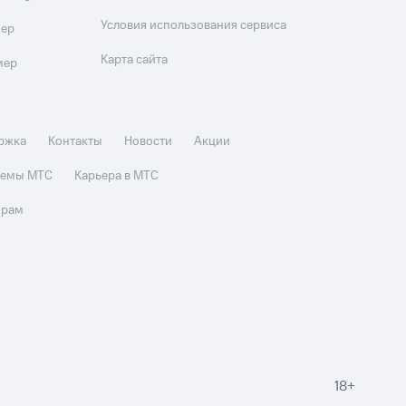
Условия использования сервиса
мер
Карта сайта
мер
ржка
Контакты
Новости
Акции
стемы МТС
Карьера в МТС
орам
18+