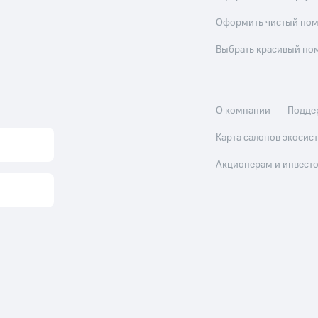
Оформить чистый но
Выбрать красивый но
О компании
Подде
Карта салонов экоси
Акционерам и инвест