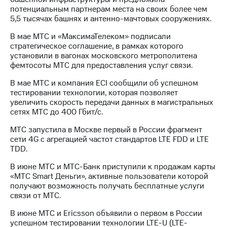
Раскрытие
потенциальным партнерам места на своих более чем
информации
5,5 тысячах башнях и антенно-мачтовых сооружениях.
Информация
акционерам
В мае МТС и «МаксимаТелеком» подписали
Документы
стратегическое соглашение, в рамках которого
ПАО
установили в вагонах московского метрополитена
"МТС"
фемтосоты МТС для предоставления услуг связи.
Собрания
акционеров
В мае МТС и компания ECI сообщили об успешном
Личный
тестировании технологии, которая позволяет
кабинет
увеличить скорость передачи данных в магистральных
акционера
сетях МТС до 400 Гбит/с.
Акционерный
капитал
МТС запустила в Москве первый в России фрагмент
Контроль
сети 4G с агрегацией частот стандартов LTE FDD и LTE
и
TDD.
аудит
Рынок
В июне МТС и МТС-Банк приступили к продажам карты
акций
«МТС Smart Деньги», активные пользователи которой
получают возможность получать бесплатные услуги
Описание
связи от МТС.
Программа
В июне МТС и Ericsson объявили о первом в России
приобретения
успешном тестировании технологии LTE-U (LTE-
Порядок