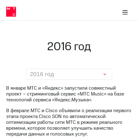
О
сторам и акционерам
Комплаенс и деловая этика
Устойчивое развитие
Медиа-центр
О МТС
О МТС
На главную
компании
О
компании
Стратегия
Стратегия
Карьера
2016 год
в МТС
Карьера
в МТС
Пресс-
релизы
История
компании
МТС
2016 год
о технологиях
Руководство
региона
В январе МТС и «Яндекс» запустили совместный
проект – стриминговый сервис «МТС Music» на базе
Правовая
технологий сервиса «Яндекс.Музыка».
информация
В феврале МТС и Cisco объявили о реализации первого
Контакты
этапа проекта Cisco SON по автоматической
оптимизации работы сети МТС в режиме реального
Медиа-центр
времени, которое позволяет улучшить качество
Пресс-
передачи данных и голосовых услуг.
релизы