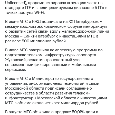
Unlicensed), продемонстрировав агрегацию частот в
выкупа
стандарте LTE и в нелицензируемом диапазоне 5 ГГц в
акций
точках доступа Wi-Fi.
Дивиденды
Рынок
В июне МТС и РЖД подписали на ХХ Петербургском
облигаций
международном экономическом форуме меморандум
о развитии сетей связи вдоль железнодорожной линии
Описание
Москва – Санкт-Петербург с инвестициями МТС в
Еврооблигации-2023
размере 500 миллионов рублей.
Уведомление
о
В июле МТС завершила комплексную программу по
погашении
подготовке телеком-инфраструктуры аэропорта
именных
Жуковский, оснастив транспортный узел
облигаций
современными фиксированными и мобильными
Другое
сервисами.
Регистратор
В июле МТС и Министерство государственного
Реквизиты
управления, информационных технологий и связи
Контакты
Московской области подписали соглашение о
йчивое развитие
сотрудничестве в области развития телеком-
и деловая этика
инфраструктуры Московской области с инвестициями
На главную
МТС в объеме около четырех миллиардов рублей.
В августе МТС объявила о продаже 50,01% доли в