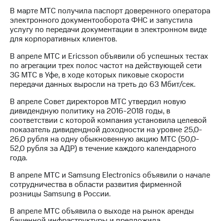
В марте МТС получила паспорт доверенного оператора
МТС
электронного документооборота ФНС и запустила
о технологиях
услугу по передачи документации в электронном виде
для корпоративных клиентов.
Достижения
В апреле МТС и Ericsson объявили об успешных тестах
Интервью
по агрегации трех полос частот на действующей сети
3G МТС в Уфе, в ходе которых пиковые скорости
Финансовая
передачи данных выросли на треть до 63 Мбит/сек.
отчетность
В апреле Совет директоров МТС утвердил новую
Контакты
дивидендную политику на 2016-2018 годы, в
соответствии с которой компания установила целевой
Новости
показатель дивидендной доходности на уровне 25,0-
в
26,0 рубля на одну обыкновенную акцию МТС (50,0-
регионе
52,0 рубля за АДР) в течение каждого календарного
года.
м и акционерам
В апреле МТС и Samsung Electronics объявили о начале
Корпоративное
сотрудничества в области развития фирменной
управление
розницы Samsung в России.
Корпоративный
В апреле МТС объявила о выходе на рынок аренды
секретарь
башенной инфраструктуры и предложила