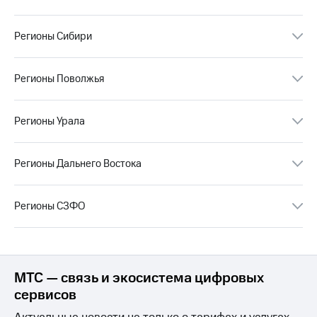
Раскрытие
информации
Информация
Регионы Сибири
акционерам
Документы
ПАО
Регионы Поволжья
"МТС"
Собрания
акционеров
Регионы Урала
Личный
кабинет
акционера
Регионы Дальнего Востока
Акционерный
капитал
Контроль
и
Регионы СЗФО
аудит
Рынок
акций
Описание
МТС — связь и экосистема цифровых
Программа
сервисов
приобретения
Порядок