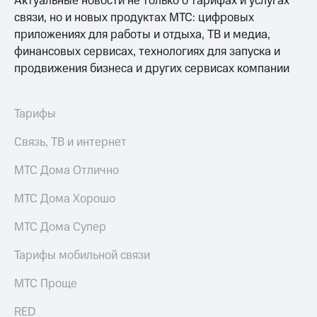
Актуальные новости не только о тарифах и услугах
выкупа
связи, но и новых продуктах МТС: цифровых
акций
приложениях для работы и отдыха, ТВ и медиа,
Дивиденды
Рынок
финансовых сервисах, технологиях для запуска и
облигаций
продвижения бизнеса и других сервисах компании
Описание
Еврооблигации-2023
Тарифы
Уведомление
о
Связь, ТВ и интернет
погашении
именных
облигаций
МТС Дома Отлично
Другое
МТС Дома Хорошо
Регистратор
Реквизиты
МТС Дома Супер
Контакты
йчивое развитие
Тарифы мобильной связи
и деловая этика
На главную
МТС Проще
RED