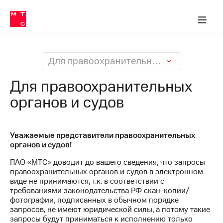
О
сторам и акционерам
Комплаенс и деловая этика
Устойчивое развитие
Медиа-центр
О МТС
О МТС
На главную
компании
О
компании
Стратегия
Стратегия
Карьера
Для правоохранительных органов и судов
в МТС
Карьера
в МТС
Для правоохранительных
Пресс-
релизы
органов и судов
История
компании
МТС
о технологиях
Руководство
региона
Уважаемые представители правоохранительных
органов и судов!
Правовая
ПАО «МТС» доводит до вашего сведения, что запросы
информация
правоохранительных органов и судов в электронном
виде не принимаются, т.к. в соответствии с
Контакты
требованиями законодательства РФ скан-копии/
фотографии, подписанных в обычном порядке
Медиа-центр
запросов, не имеют юридической силы, а потому такие
Пресс-
запросы будут приниматься к исполнению только
релизы