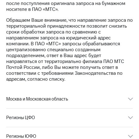
после поступления оригинала запроса на бумажном
носителе в ПАО «МТС».
МТС
о технологиях
Обращаем Ваше внимание, что направление запроса по
территориальной принадлежности позволит снизить
Достижения
сроки обработки запроса по сравнению с
направлением запроса на юридический адрес
Интервью
компании. В ПАО «МТС» запросы обрабатываются
централизованно специально созданным
Финансовая
подразделением, ответ в Ваш адрес будет
отчетность
направляться от территориально филиала ПАО МТС
Почтой России, либо Вы можете получить ответ в
Контакты
соответствии с требованиями Законодательства по
адресам, согласно списку.
Новости
в
регионе
Москва и Московская область
м и акционерам
Корпоративное
управление
Регионы ЦФО
Корпоративный
секретарь
Регионы ЮФО