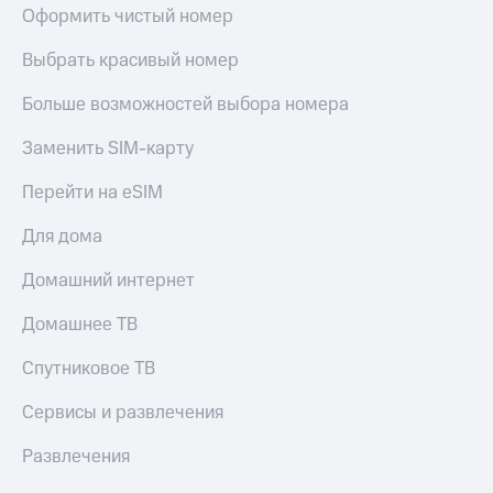
Live
Безопасность
Оформить чистый номер
Гудок
Финансы
Выбрать красивый номер
Мой
Детям
Больше возможностей выбора номера
МТС
и родителям
Заменить SIM-карту
Все
Здоровье
приложения
и фитнес
Перейти на eSIM
Инвестиции
Приложения
Для дома
от МТС
Получайте
доход
Домашний интернет
Акции
онлайн
Страхование
Домашнее ТВ
Приложения
КИОН
Покупка
Спутниковое ТВ
полисов
КИОН
онлайн
Музыка
Сервисы и развлечения
Скидка 30%
на связь
КИОН
Развлечения
Строки
С картой