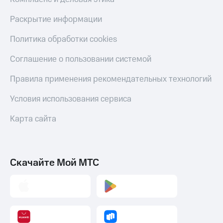
С картой
с карты
МТС
МТС Деньги
Раскрытие информации
Деньги
МТС
Обзоры
Политика обработки cookies
Накопления
товаров
Соглашение о пользовании системой
Откладывайте
Скидки
деньги
до 40%
Правила применения рекомендательных технологий
и получайте
на смартфоны
доход 15%
Условия использования сервиса
Платежи
при
и
покупке
переводы
Карта сайта
со связью
МТС
Пополнить
номер
МТС
Скачайте Мой МТС
Настройки
автоплатежа
Пополнить
номер
другого