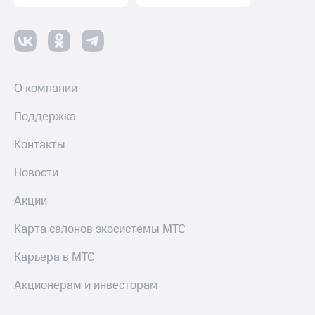
оператора
Оплата
интернета
и
ТВ
О компании
Переводы
Поддержка
с
телефона
Контакты
на карту
Новости
МТС Pay
Оплата
Акции
по QR-
коду
Карта салонов экосистемы МТС
за границей
Карьера в МТС
тернет-магазин
Смартфоны
Акционерам и инвесторам
Наушники