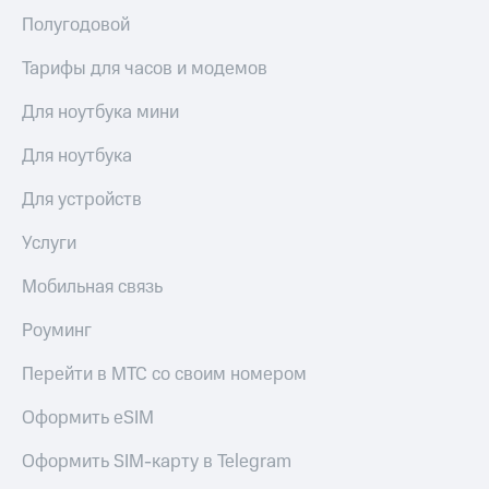
Сертификаты
Подписка
Полугодовой
безопасности
на гигабайты
интернета,
Тарифы для часов и модемов
Всё
фильмы,
под
музыка
Для ноутбука мини
рукой
и многое
в Мой МТС
другое
Для ноутбука
Семейная
Посмотрите,
группа
Для устройств
что
полезного
Скидка
Услуги
есть
на тарифы,
в нашем
общие
Мобильная связь
приложении
подписки
и услуги,
КИОН
Роуминг
доступ
к геолокации
КИОН
Перейти в МТС со своим номером
Кино,
Музыка
музыка,
Оформить eSIM
книги
КИОН
и не
Строки
только
Оформить SIM-карту в Telegram