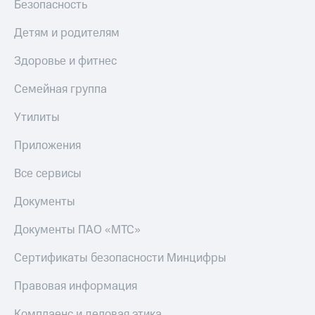
Безопасность
МТС
Live
Деньги
Детям и родителям
МТС
Гудок
Накопления
Здоровье и фитнес
Мой
Откладывайте
МТС
Семейная группа
деньги
и получайте
Все
доход 15%
Утилиты
приложения
Акции
Финансы
Условия
Приложения
Инвестиции
пополнения
Все сервисы
Получайте
Скидка
доход
30%
Документы
онлайн
на связь
Страхование
Документы ПАО «МТС»
Покупка
Тарифы
полисов
RED,
Сертификаты безопасности Минцифры
онлайн
РИИЛ
Скидка 30%
и МТС Супер
Правовая информация
на связь
дешевле
при оплате
Комплаенс и деловая этика