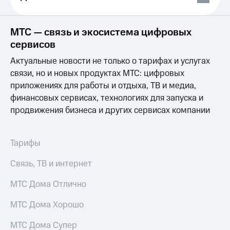
Выбрать
ТВ и телефон
красивый
для дома
номер
МТС — связь и экосистема цифровых
Услуги
Заменить
сервисов
SIM-
Личный
карту
Актуальные новости не только о тарифах и услугах
кабинет
интернета
связи, но и новых продуктах МТС: цифровых
Перейти
и
приложениях для работы и отдыха, ТВ и медиа,
на
ТВ
финансовых сервисах, технологиях для запуска и
eSIM
Личный
продвижения бизнеса и других сервисах компании
кабинет
Для дома
спутникового
Выберите
ТВ
и подключите
Скачать
Тарифы
ТВ
приложение
с выгодным
Мой
Связь, ТВ и интернет
тарифом
МТС
Акции
МТС Дома Отлично
Тарифы
Интернет,
МТС Дома Хорошо
ТВ и телефон
Видеонаблюдение
для дома
для дома
МТС Дома Супер