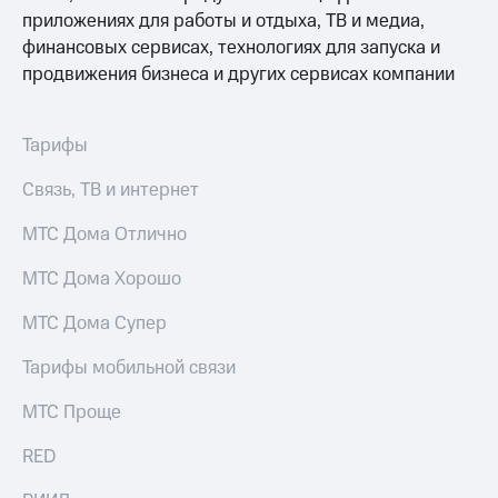
Услуги
приложениях для работы и отдыха, ТВ и медиа,
149 ₽/
мес
финансовых сервисах, технологиях для запуска и
Акции
продвижения бизнеса и других сервисах компании
МТС
Домашний
Premium
интернет
Тарифы
Подписка
Домашнее
на гигабайты
ТВ
Связь, ТВ и интернет
интернета,
фильмы,
Спутниковое
музыка
МТС Дома Отлично
ТВ
и многое
другое
МТС Дома Хорошо
Перейти
Семейная
в МТС
группа
МТС Дома Супер
со своим
номером
Скидка
Тарифы мобильной связи
на тарифы,
Поддержка
общие
МТС Проще
подписки
висы и подписки
и услуги,
RED
МТС
доступ
Premium
к геолокации