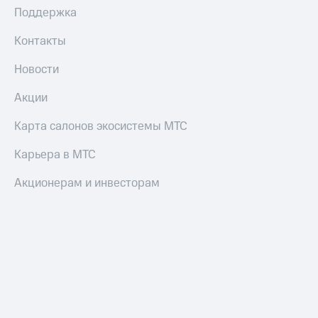
и
Поддержка
колонки
Контакты
Умные
часы
Новости
и
трекеры
Акции
Умный
Карта салонов экосистемы МТС
дом
Карьера в МТС
Планшеты
Акции
Акционерам и инвесторам
и
скидки
Все
товары