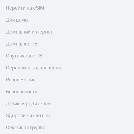
МТС
Live
Перейти на eSIM
Деньги
МТС
Гудок
Для дома
Накопления
Мой
Домашний интернет
Откладывайте
МТС
деньги
Домашнее ТВ
и получайте
Все
доход 15%
приложения
Акции
Спутниковое ТВ
Финансы
Условия
Инвестиции
пополнения
Сервисы и развлечения
Получайте
Скидка
Развлечения
доход
30%
онлайн
на связь
Страхование
Безопасность
Покупка
Тарифы
Детям и родителям
полисов
RED,
онлайн
РИИЛ
Здоровье и фитнес
Скидка 30%
и МТС Супер
на связь
дешевле
Семейная группа
при оплате