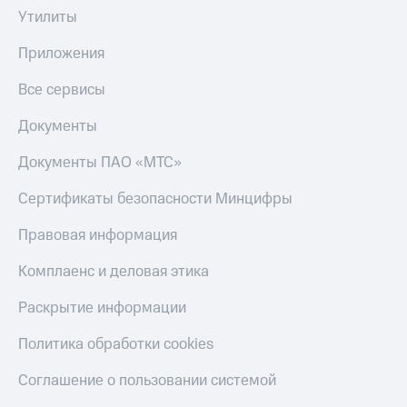
С картой
с карты
Утилиты
МТС
МТС Деньги
Деньги
Приложения
МТС
Обзоры
Накопления
товаров
Все сервисы
Откладывайте
Скидки
Документы
деньги
до 40%
и получайте
на смартфоны
Документы ПАО «МТС»
доход 15%
Платежи
при
Сертификаты безопасности Минцифры
и
покупке
переводы
со связью
Правовая информация
МТС
Пополнить
номер
Комплаенс и деловая этика
МТС
Раскрытие информации
Настройки
автоплатежа
Политика обработки cookies
Пополнить
Соглашение о пользовании системой
номер
другого