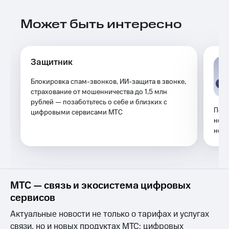
Выбрать
ТВ и телефон
красивый
для дома
Может быть интересно
номер
Услуги
Заменить
SIM-
Личный
карту
кабинет
Защитник
интернета
Перейти
и
Блокировка спам-звонков, ИИ-защита в звонке,
на
ТВ
страхование от мошенничества до 1,5 млн
eSIM
Личный
рублей — позаботьтесь о себе и близких с
кабинет
Помо
цифровыми сервисами МТС
Для дома
спутникового
номе
Выберите
ТВ
ном
и подключите
Скачать
ТВ
приложение
с выгодным
Мой
тарифом
МТС
Акции
МТС — связь и экосистема цифровых
Тарифы
сервисов
Интернет,
ТВ и телефон
Видеонаблюдение
Актуальные новости не только о тарифах и услугах
для дома
для дома
связи, но и новых продуктах МТС: цифровых