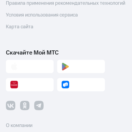
Правила применения рекомендательных технологий
оператора
Условия использования сервиса
Оплата
интернета
Карта сайта
и
ТВ
Переводы
с
Скачайте Мой МТС
телефона
на карту
МТС Pay
Оплата
по QR-
коду
за границей
тернет-магазин
Смартфоны
О компании
Наушники