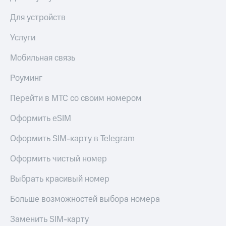
Live
Безопасность
Для устройств
Гудок
Финансы
Услуги
Мой
Детям
МТС
и родителям
Мобильная связь
Все
Здоровье
Роуминг
приложения
и фитнес
Перейти в МТС со своим номером
Инвестиции
Приложения
от МТС
Получайте
Оформить eSIM
доход
Акции
онлайн
Оформить SIM-карту в Telegram
Страхование
Приложения
Оформить чистый номер
КИОН
Покупка
полисов
КИОН
Выбрать красивый номер
онлайн
Музыка
Скидка 30%
Больше возможностей выбора номера
на связь
КИОН
Строки
Заменить SIM-карту
С картой