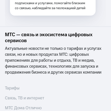
Услуги
подписками и услугами, помогайте близким
149 ₽/
со связью, наблюдайте за геолокацией детей
мес
Акции
МТС
Домашний
Premium
интернет
Подписка
МТС — связь и экосистема цифровых
Домашнее
на гигабайты
сервисов
ТВ
интернета,
фильмы,
Актуальные новости не только о тарифах и услугах
Спутниковое
музыка
связи, но и новых продуктах МТС: цифровых
ТВ
и многое
приложениях для работы и отдыха, ТВ и медиа,
другое
Перейти
Семейная
финансовых сервисах, технологиях для запуска и
в МТС
группа
продвижения бизнеса и других сервисах компании
со своим
номером
Скидка
на тарифы,
Поддержка
Тарифы
общие
подписки
висы и подписки
Связь, ТВ и интернет
и услуги,
МТС
доступ
Premium
МТС Дома Отлично
к геолокации