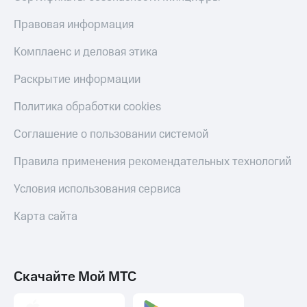
оператора
Правовая информация
Оплата
интернета
Комплаенс и деловая этика
и
ТВ
Раскрытие информации
Переводы
Политика обработки cookies
с
телефона
Соглашение о пользовании системой
на карту
Правила применения рекомендательных технологий
МТС Pay
Условия использования сервиса
Оплата
по QR-
Карта сайта
коду
за границей
тернет-магазин
Смартфоны
Скачайте Мой МТС
Наушники