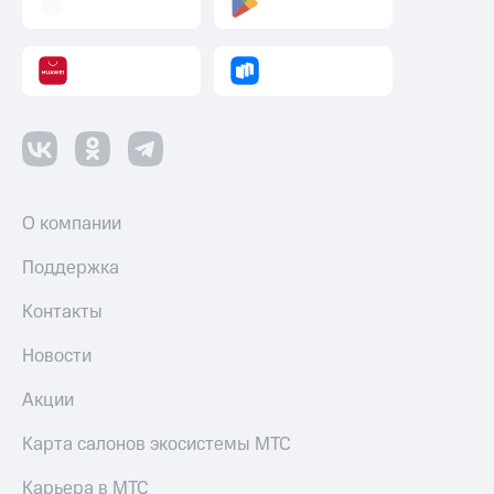
и
колонки
Умные
часы
и
трекеры
Умный
дом
О компании
Планшеты
Поддержка
Акции
и
Контакты
скидки
Новости
Все
товары
Акции
Карта салонов экосистемы МТС
Карьера в МТС