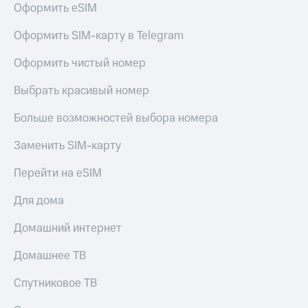
Оформить eSIM
МТС
Live
Деньги
Оформить SIM-карту в Telegram
МТС
Гудок
Накопления
Оформить чистый номер
Мой
Откладывайте
МТС
деньги
Выбрать красивый номер
и получайте
Все
доход 15%
Больше возможностей выбора номера
приложения
Акции
Финансы
Условия
Инвестиции
Заменить SIM-карту
пополнения
Получайте
Перейти на eSIM
Скидка
доход
30%
онлайн
Для дома
на связь
Страхование
Домашний интернет
Покупка
Тарифы
полисов
RED,
Домашнее ТВ
онлайн
РИИЛ
Скидка 30%
и МТС Супер
Спутниковое ТВ
на связь
дешевле
при оплате