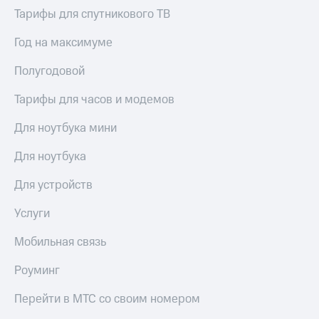
Live
Безопасность
Тарифы для спутникового ТВ
Гудок
Финансы
Год на максимуме
Мой
Детям
Полугодовой
МТС
и родителям
Все
Тарифы для часов и модемов
Здоровье
приложения
и фитнес
Для ноутбука мини
Инвестиции
Приложения
Для ноутбука
от МТС
Получайте
доход
Акции
Для устройств
онлайн
Страхование
Приложения
Услуги
КИОН
Покупка
Мобильная связь
полисов
КИОН
онлайн
Музыка
Роуминг
Скидка 30%
на связь
КИОН
Перейти в МТС со своим номером
Строки
С картой