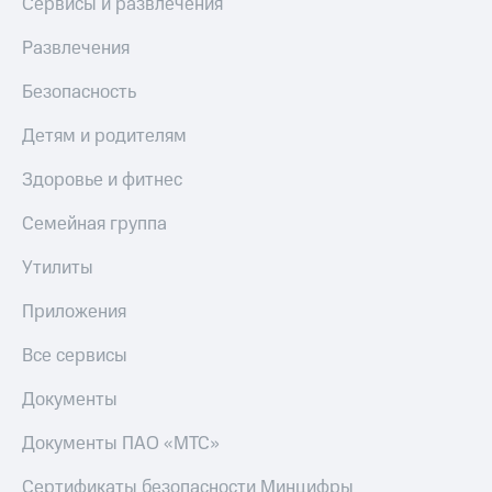
Сервисы и развлечения
С картой
с карты
МТС
МТС Деньги
Развлечения
Деньги
МТС
Обзоры
Безопасность
Накопления
товаров
Детям и родителям
Откладывайте
Скидки
деньги
до 40%
и получайте
Здоровье и фитнес
на смартфоны
доход 15%
Платежи
Семейная группа
при
и
покупке
переводы
Утилиты
со связью
МТС
Пополнить
Приложения
номер
МТС
Все сервисы
Настройки
Документы
автоплатежа
Документы ПАО «МТС»
Пополнить
номер
Сертификаты безопасности Минцифры
другого