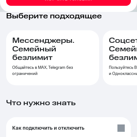
на связь
Выберите подходящее
Роуминг
Тарифы
RED,
Семейная
РИИЛ
группа
и МТС
Мессенджеры.
Соцсе
Супер
Заказать
дешевле
Семейный
Семей
SIM-
при
безлимит
безли
карту
оплате
с карты
Общайтесь в МАХ, Telegram без
Пользуйтесь В
Оформить
МТС
ограничений
и Одноклассн
eSIM
Деньги
SIM-
Выберите
карта
и подключите
для
ТВ
Что нужно знать
иностранцев
с выгодным
тарифом
Оформить
чистый
Тарифы
номер
Как подключить и отключить
Интернет,