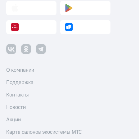
оператора
Оплата
интернета
и
ТВ
Переводы
с
телефона
на карту
О компании
МТС Pay
Поддержка
Оплата
по QR-
Контакты
коду
за границей
Новости
тернет-магазин
Акции
Смартфоны
Карта салонов экосистемы МТС
Наушники