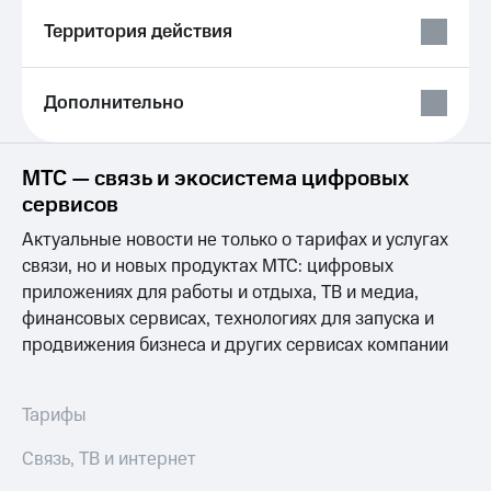
Выбрать
ТВ и телефон
красивый
для дома
Территория действия
номер
Услуги
Заменить
Дополнительно
SIM-
Личный
карту
кабинет
интернета
Перейти
и
МТС — связь и экосистема цифровых
на
ТВ
сервисов
eSIM
Личный
кабинет
Актуальные новости не только о тарифах и услугах
Для дома
спутникового
связи, но и новых продуктах МТС: цифровых
Выберите
ТВ
приложениях для работы и отдыха, ТВ и медиа,
и подключите
Скачать
ТВ
финансовых сервисах, технологиях для запуска и
приложение
с выгодным
Мой
продвижения бизнеса и других сервисах компании
тарифом
МТС
Акции
Тарифы
Тарифы
Интернет,
ТВ и телефон
Видеонаблюдение
Связь, ТВ и интернет
для дома
для дома