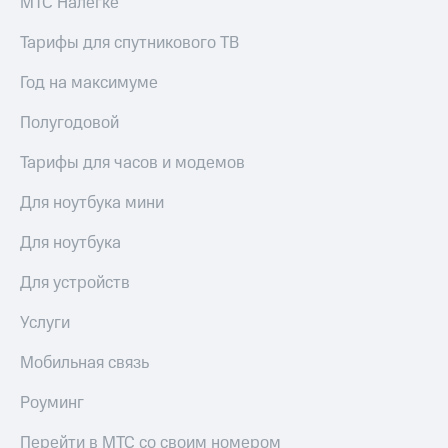
МТС Налегке
Сертификаты
Подписка
безопасности
на гигабайты
Тарифы для спутникового ТВ
интернета,
Всё
фильмы,
Год на максимуме
под
музыка
рукой
и многое
Полугодовой
в Мой МТС
другое
Семейная
Тарифы для часов и модемов
Посмотрите,
группа
что
Для ноутбука мини
полезного
Скидка
есть
на тарифы,
Для ноутбука
в нашем
общие
приложении
подписки
Для устройств
и услуги,
КИОН
доступ
Услуги
к геолокации
КИОН
Кино,
Музыка
Мобильная связь
музыка,
книги
КИОН
и не
Роуминг
Строки
только
Перейти в МТС со своим номером