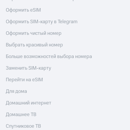
Live
Безопасность
Оформить eSIM
Гудок
Финансы
Оформить SIM-карту в Telegram
Мой
Детям
МТС
и родителям
Оформить чистый номер
Все
Здоровье
Выбрать красивый номер
приложения
и фитнес
Больше возможностей выбора номера
Инвестиции
Приложения
от МТС
Получайте
Заменить SIM-карту
доход
Акции
онлайн
Перейти на eSIM
Страхование
Приложения
Для дома
КИОН
Покупка
полисов
КИОН
Домашний интернет
онлайн
Музыка
Скидка 30%
Домашнее ТВ
на связь
КИОН
Строки
Спутниковое ТВ
С картой