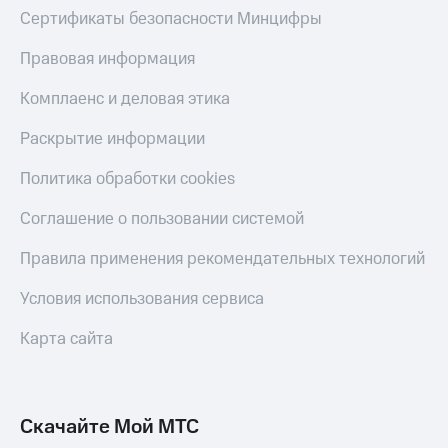
С картой
с карты
Сертификаты безопасности Минцифры
МТС
МТС Деньги
Деньги
Правовая информация
МТС
Обзоры
Накопления
товаров
Комплаенс и деловая этика
Откладывайте
Скидки
Раскрытие информации
деньги
до 40%
и получайте
на смартфоны
Политика обработки cookies
доход 15%
Платежи
при
Соглашение о пользовании системой
и
покупке
переводы
со связью
Правила применения рекомендательных технологий
МТС
Пополнить
номер
Условия использования сервиса
МТС
Карта сайта
Настройки
автоплатежа
Пополнить
Скачайте Мой МТС
номер
другого