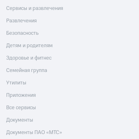
МТС
Live
Сервисы и развлечения
Деньги
МТС
Гудок
Развлечения
Накопления
Мой
Безопасность
Откладывайте
МТС
деньги
Детям и родителям
и получайте
Все
доход 15%
приложения
Акции
Здоровье и фитнес
Финансы
Условия
Инвестиции
пополнения
Семейная группа
Получайте
Скидка
Утилиты
доход
30%
онлайн
на связь
Страхование
Приложения
Покупка
Тарифы
Все сервисы
полисов
RED,
онлайн
РИИЛ
Документы
Скидка 30%
и МТС Супер
на связь
дешевле
Документы ПАО «МТС»
при оплате