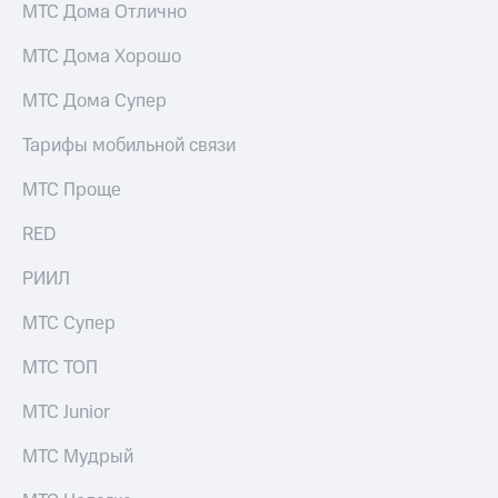
МТС Дома Отлично
Услуги
149 ₽/
мес
МТС Дома Хорошо
Акции
МТС
Домашний
МТС Дома Супер
Premium
интернет
Тарифы мобильной связи
Подписка
Домашнее
на гигабайты
ТВ
МТС Проще
интернета,
фильмы,
Спутниковое
музыка
RED
ТВ
и многое
другое
РИИЛ
Перейти
Семейная
в МТС
группа
МТС Супер
со своим
номером
Скидка
МТС ТОП
на тарифы,
Поддержка
общие
МТС Junior
подписки
висы и подписки
и услуги,
МТС Мудрый
МТС
доступ
Premium
к геолокации