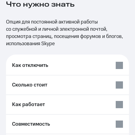
Что нужно знать
на связь
Роуминг
Тарифы
Опция для постоянной активной работы
RED,
Семейная
РИИЛ
со служебной и личной электронной почтой,
группа
и МТС
просмотра страниц, посещения форумов и блогов,
Супер
использования Skype
Заказать
дешевле
SIM-
при
карту
оплате
с карты
Как отключить
Оформить
МТС
eSIM
Деньги
Сколько стоит
SIM-
Выберите
карта
и подключите
для
ТВ
иностранцев
с выгодным
Как работает
тарифом
Оформить
чистый
Тарифы
Совместимость
номер
Интернет,