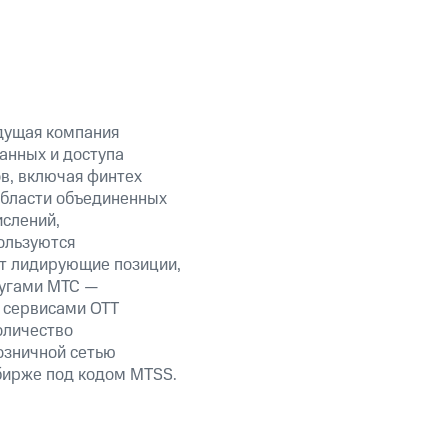
дущая компания
анных и доступа
ов, включая финтех
области объединенных
ислений,
ользуются
ет лидирующие позиции,
лугами МТС —
, сервисами OTT
оличество
озничной сетью
 бирже под кодом MTSS.