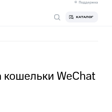
Поддержка
О МТС
я информация
Контакты
КАТАЛОГ
Медиа-центр
кты
Новости в регионе
Инвесторам и акционерам
ция акционерам
Документы
роль и аудит
Рынок акций
й
Описание
р
Реквизиты
Контакты
Устойчивое развитие
Комплаенс и деловая этика
На главную
а кошельки WeChat