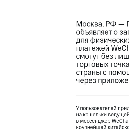
Москва, РФ — 
объявляет о з
для физически
платежей WeCh
смогут без лиш
торговых точк
страны с помо
через приложе
У пользователей при
на кошельки ведущей
в мессенджер WeChat
крупнейшей китайско