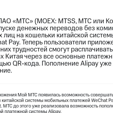
ПАО «МТС» (MOEX: MTSS, МТС или К
апуске денежных переводов без коми
х лиц на кошельки китайской систе
at Pay. Теперь пользователи прило
них трудностей смогут расплачивать
ах Китая через все основные платеж
щью QR-кода. Пополнение Alipay уже
ние.
ложения Мой МТС появилась возможность совершат
 китайской системы мобильных платежей WeChat Pa
. МТС до этого уже реализовала возможность попол
й платежной системы Alipay.