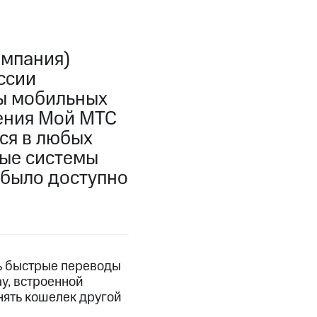
омпания)
ссии
мы мобильных
жения Мой МТС
ся в любых
ные системы
 было доступно
ь быстрые переводы
y, встроенной
нять кошелек другой