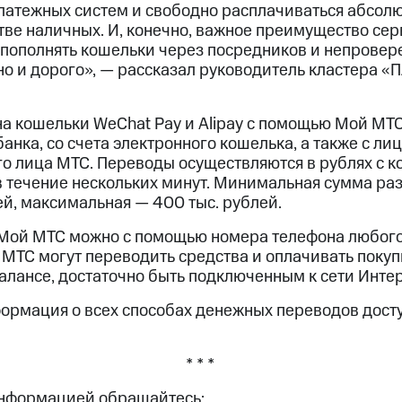
латежных систем и свободно расплачиваться абсолю
тве наличных. И, конечно, важное преимущество сер
пополнять кошельки через посредников и непровер
но и дорого», — рассказал руководитель кластера «
на кошельки WeChat Pay и Alipay с помощью Мой МТ
анка, со счета электронного кошелька, а также с ли
о лица МТС. Переводы осуществляются в рублях с к
в течение нескольких минут. Минимальная сумма ра
ей, максимальная — 400 тыс. рублей.
Мой МТС можно с помощью номера телефона любого
 МТС могут переводить средства и оплачивать поку
алансе, достаточно быть подключенным к сети Интер
ормация о всех способах денежных переводов дост
* * *
информацией обращайтесь: