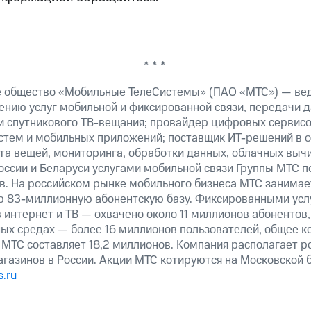
* * *
е общество «Мобильные ТелеСистемы» (ПАО «МТС») — ве
ению услуг мобильной и фиксированной связи, передачи д
 и спутникового ТВ-вещания; провайдер цифровых сервис
истем и мобильных приложений; поставщик ИТ-решений в 
та вещей, мониторинга, обработки данных, облачных выч
оссии и Беларуси услугами мобильной связи Группы МТС п
в. На российском рынке мобильного бизнеса МТС занима
ю 83-миллионную абонентскую базу. Фиксированными ус
 интернет и ТВ — охвачено около 11 миллионов абонентов
ных средах — более 16 миллионов пользователей, общее к
 МТС составляет 18,2 миллионов. Компания располагает р
магазинов в России. Акции МТС котируются на Московской
.ru