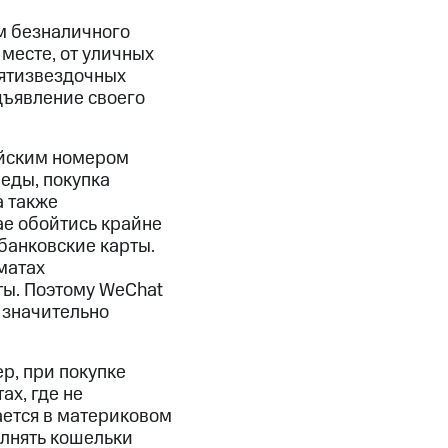
ом безналичного
месте, от уличных
пятизвездочных
дъявление своего
ийским номером
еды, покупка
а также
ае обойтись крайне
банковские карты.
матах
ы. Поэтому WeChat
 значительно
р, при покупке
х, где не
ается в материковом
олнять кошельки