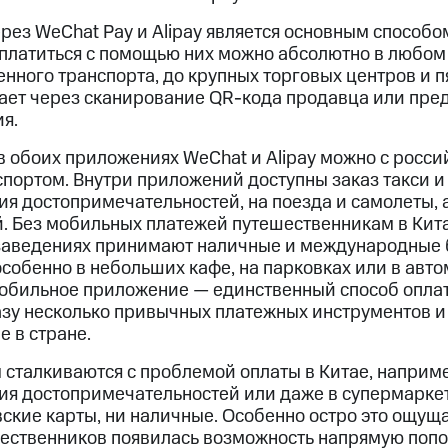
рез WeChat Pay и Alipay является основным способ
сплатиться с помощью них можно абсолютно в любом 
енного транспорта, до крупных торговых центров и 
тает через сканирование QR-кода продавца или пре
я.
в обоих приложениях WeChat и Alipay можно с росс
портом. Внутри приложений доступны заказ такси и 
я достопримечательностей, на поезда и самолеты, 
. Без мобильных платежей путешественникам в Кит
 заведениях принимают наличные и международные 
особенно в небольших кафе, на парковках или в авто
бильное приложение — единственный способ оплат
разу несколько привычных платежных инструментов и
 в стране.
 сталкиваются с проблемой оплаты в Китае, наприме
ия достопримечательностей или даже в супермаркета
ские карты, ни наличные. Особенно остро это ощущ
ешественников появилась возможность напрямую поп