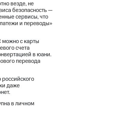
тно везде, не
виса безопасность —
енные сервисы, что
Платежи и переводы»
С можно с карты
цевого счета
онвертацией в юани.
зового перевода
 российского
пки даже
нет.
упна в личном