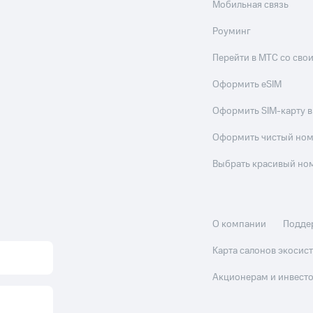
Мобильная связь
Роуминг
Перейти в МТС со св
Оформить eSIM
Оформить SIM-карту в
Оформить чистый но
Выбрать красивый но
О компании
Подде
Карта салонов экоси
Акционерам и инвест