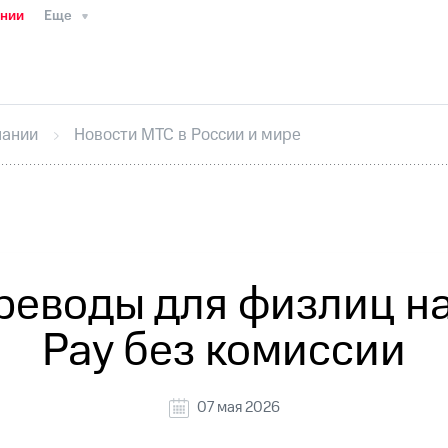
ании
Еще
ТС
Пресс-релизы
МТС о технологиях
ТС
История компании
Руководство региона
Правова
стижения
Интервью
Финансовая отчетность
Конта
пании
Новости МТС в России и мире
тивный секретарь
Раскрытие информации
Информа
ный кабинет акционера
Акционерный капитал
Конт
Порядок выкупа акций
Дивиденды
Рынок облигаци
 погашении именных облигаций
Другое
Регистрато
реводы для физлиц н
Pay без комиссии
07 мая 2026