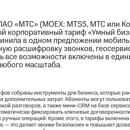
ПАО «МТС» (MOEX: MTSS, МТС или К
ый корпоративный тариф «Умный бизн
инила в одном предложении мобильн
ную расшифровку звонков, геосерви
рь все возможности включены в един
любого масштаба.
ифов собраны инструменты для бизнеса, которые ра
и дополнительных затрат. Абоненты могут пользова
кой разговоров, а также мини-CRM на базе сервиса
томатически фиксировать ключевые договоренности
 ручных операций. Кроме этого, в тарифы включена
в — это делает звонки безопаснее и повышает дозва