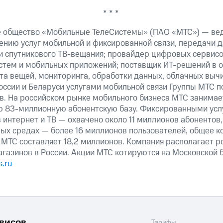
* * *
е общество «Мобильные ТелеСистемы» (ПАО «МТС») — ве
ению услуг мобильной и фиксированной связи, передачи д
 и спутникового ТВ-вещания; провайдер цифровых сервис
истем и мобильных приложений; поставщик ИТ-решений в 
та вещей, мониторинга, обработки данных, облачных выч
оссии и Беларуси услугами мобильной связи Группы МТС п
в. На российском рынке мобильного бизнеса МТС занима
ю 83-миллионную абонентскую базу. Фиксированными ус
 интернет и ТВ — охвачено около 11 миллионов абонентов
ных средах — более 16 миллионов пользователей, общее к
 МТС составляет 18,2 миллионов. Компания располагает р
магазинов в России. Акции МТС котируются на Московской
.ru
рвисов
Тарифы