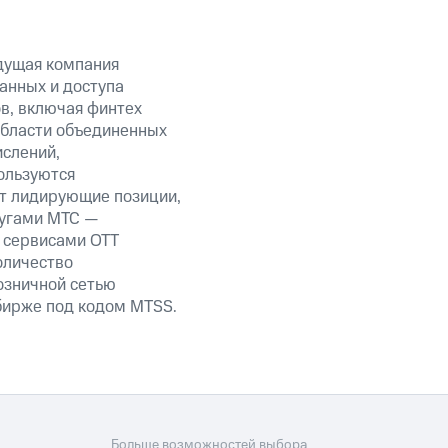
дущая компания
анных и доступа
ов, включая финтех
области объединенных
ислений,
ользуются
ет лидирующие позиции,
лугами МТС —
, сервисами OTT
оличество
озничной сетью
 бирже под кодом MTSS.
Больше возможностей выбора