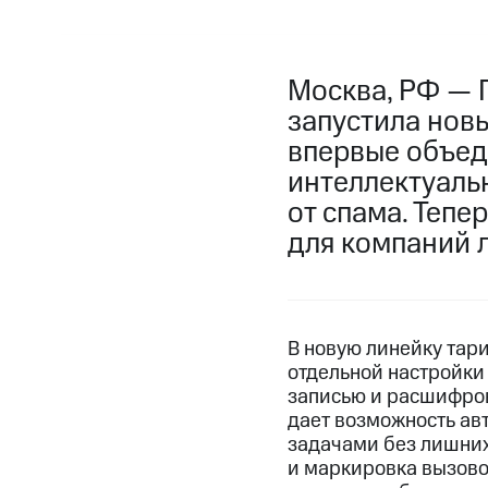
Москва, РФ — 
запустила нов
впервые объед
интеллектуаль
от спама. Тепе
для компаний 
В новую линейку тар
отдельной настройки 
записью и расшифров
дает возможность ав
задачами без лишних
и маркировка вызово