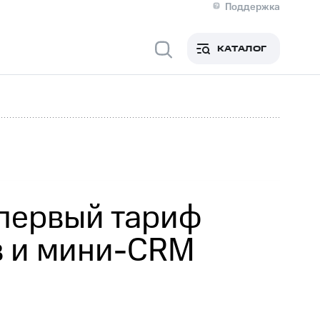
Поддержка
О МТС
я информация
Контакты
КАТАЛОГ
Медиа-центр
кты
Новости в регионе
Инвесторам и акционерам
ция акционерам
Документы
роль и аудит
Рынок акций
й
Описание
р
Реквизиты
Контакты
Устойчивое развитие
Комплаенс и деловая этика
На главную
первый тариф
в и мини-CRM