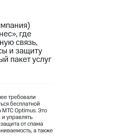
омпания)
ес», где
ую связь,
сы и защиту
ый пакет услуг
нее требовали
ться бесплатной
 МТС Optimus. Это
 и управлять
 защита от спама
ниваемость, а также