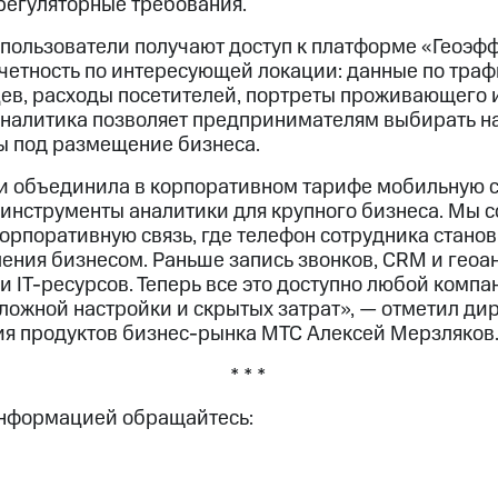
регуляторные требования.
 пользователи получают доступ к платформе «Геоэфф
тчетность по интересующей локации: данные по тра
цев, расходы посетителей, портреты проживающего
оаналитика позволяет предпринимателям выбирать н
ы под размещение бизнеса.
и объединила в корпоративном тарифе мобильную с
инструменты аналитики для крупного бизнеса. Мы 
орпоративную связь, где телефон сотрудника стано
ения бизнесом. Раньше запись звонков, CRM и геоа
 IT-ресурсов. Теперь все это доступно любой комп
сложной настройки и скрытых затрат», — отметил ди
ия продуктов бизнес-рынка МТС Алексей Мерзляков
* * *
информацией обращайтесь: