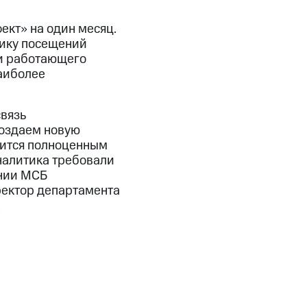
ект» на один месяц.
фику посещений
 и работающего
аиболее
вязь
создаем новую
вится полноценным
налитика требовали
ании МСБ
ректор департамента
.