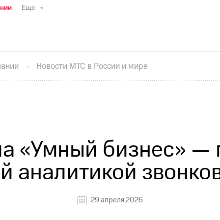
ании
Еще
ТС
Пресс-релизы
МТС о технологиях
ТС
История компании
Руководство региона
Правова
стижения
Интервью
Финансовая отчетность
Конта
пании
Новости МТС в России и мире
тивный секретарь
Раскрытие информации
Информа
ный кабинет акционера
Акционерный капитал
Конт
Порядок выкупа акций
Дивиденды
Рынок облигаци
 погашении именных облигаций
Другое
Регистрато
ла «Умный бизнес» — 
ой аналитикой звонко
29 апреля 2026