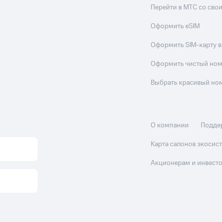
Перейти в МТС со св
Оформить eSIM
Оформить SIM-карту в
Оформить чистый но
Выбрать красивый но
О компании
Подде
Карта салонов экоси
Акционерам и инвест